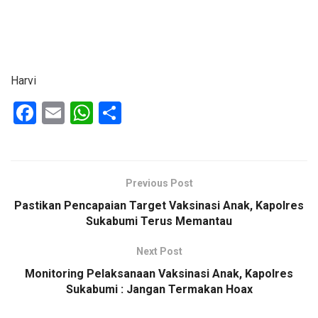
Harvi
F
E
W
S
a
m
h
h
ce
ail
at
ar
b
s
e
Previous Post
o
A
Pastikan Pencapaian Target Vaksinasi Anak, Kapolres
o
p
Sukabumi Terus Memantau
k
p
Next Post
Monitoring Pelaksanaan Vaksinasi Anak, Kapolres
Sukabumi : Jangan Termakan Hoax