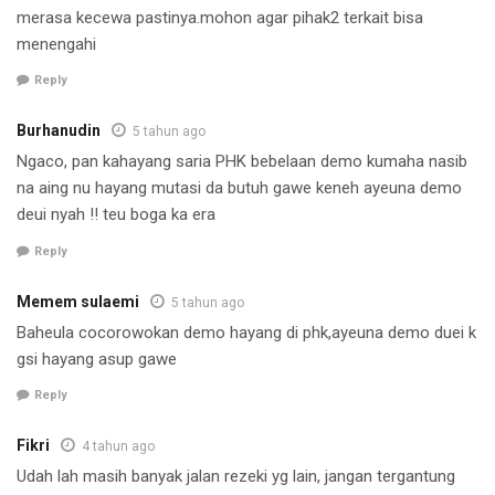
merasa kecewa pastinya.mohon agar pihak2 terkait bisa
menengahi
Reply
Burhanudin
5 tahun ago
Ngaco, pan kahayang saria PHK bebelaan demo kumaha nasib
na aing nu hayang mutasi da butuh gawe keneh ayeuna demo
deui nyah !! teu boga ka era
Reply
Memem sulaemi
5 tahun ago
Baheula cocorowokan demo hayang di phk,ayeuna demo duei k
gsi hayang asup gawe
Reply
Fikri
4 tahun ago
Udah lah masih banyak jalan rezeki yg lain, jangan tergantung