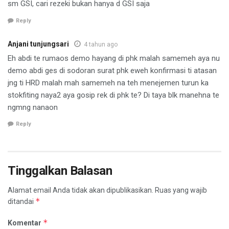
sm GSI, cari rezeki bukan hanya d GSI saja
Reply
Anjani tunjungsari
4 tahun ago
Eh abdi te rumaos demo hayang di phk malah samemeh aya nu
demo abdi ges di sodoran surat phk eweh konfirmasi ti atasan
jng ti HRD malah mah samemeh na teh menejemen turun ka
stokfiting naya2 aya gosip rek di phk te? Di taya blk manehna te
ngmng nanaon
Reply
Tinggalkan Balasan
Alamat email Anda tidak akan dipublikasikan.
Ruas yang wajib
*
ditandai
*
Komentar