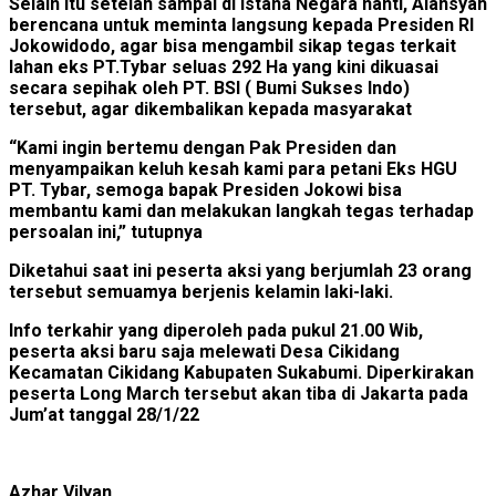
Selain itu setelah sampai di Istana Negara nanti, Alansyah
berencana untuk meminta langsung kepada Presiden RI
Jokowidodo, agar bisa mengambil sikap tegas terkait
lahan eks PT.Tybar seluas 292 Ha yang kini dikuasai
secara sepihak oleh PT. BSI ( Bumi Sukses Indo)
tersebut, agar dikembalikan kepada masyarakat
“Kami ingin bertemu dengan Pak Presiden dan
menyampaikan keluh kesah kami para petani Eks HGU
PT. Tybar, semoga bapak Presiden Jokowi bisa
membantu kami dan melakukan langkah tegas terhadap
persoalan ini,” tutupnya
Diketahui saat ini peserta aksi yang berjumlah 23 orang
tersebut semuamya berjenis kelamin laki-laki.
Info terkahir yang diperoleh pada pukul 21.00 Wib,
peserta aksi baru saja melewati Desa Cikidang
Kecamatan Cikidang Kabupaten Sukabumi. Diperkirakan
peserta Long March tersebut akan tiba di Jakarta pada
Jum’at tanggal 28/1/22
Azhar Vilyan