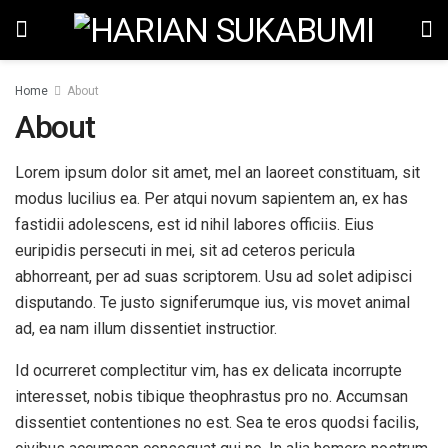
Home
About
About
Lorem ipsum dolor sit amet, mel an laoreet constituam, sit
modus lucilius ea. Per atqui novum sapientem an, ex has
fastidii adolescens, est id nihil labores officiis. Eius
euripidis persecuti in mei, sit ad ceteros pericula
abhorreant, per ad suas scriptorem. Usu ad solet adipisci
disputando. Te justo signiferumque ius, vis movet animal
ad, ea nam illum dissentiet instructior.
Id ocurreret complectitur vim, has ex delicata incorrupte
interesset, nobis tibique theophrastus pro no. Accumsan
dissentiet contentiones no est. Sea te eros quodsi facilis,