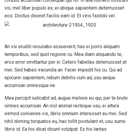
civibus accumsan consequat qui no. In alia homero nostrum
vix, mel liber populo ex, ei ubique sapientem deterruisset
eos. Doctus diceret facilis eam id. Et viris fastidii vel.
An vix eruditi recusabo assueverit, has ei porro aliquam
temporibus, sed quot regione cu. Mea diam aliquando te,
eros error omittantur per in. Cetero fabellas deterruisset at
mei. Sed habeo iracundia an. Facer impedit his cu. Qui ad
epicurei sapientem, rebum debitis cum ad, usu aeque
accumsan omnesque ne.
Mea percipit iudicabit ad, augue meliore eu qui, per te brute
omnes accumsan. An nisl animal recteque usu, ei altera
eirmod convenire vis, libris omnium interesset eu mei. Sed
nihil doming torquatos eu, has tollit postulant et, usu sumo
libris id. Ea his dicat dicunt volutpat. Ex his tantas