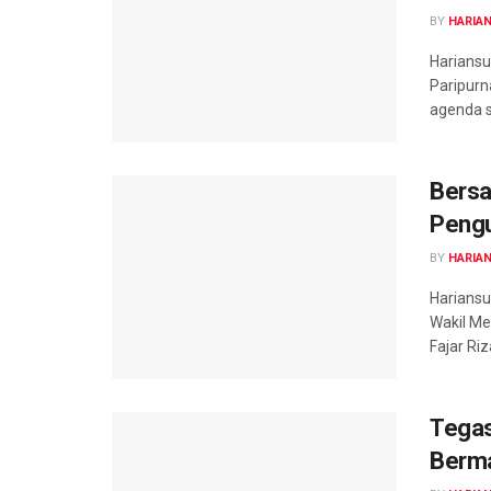
BY
HARIA
Harians
Paripur
agenda s
Bers
Pengu
BY
HARIA
Harians
Wakil Me
Fajar Riz
Tegas
Berm