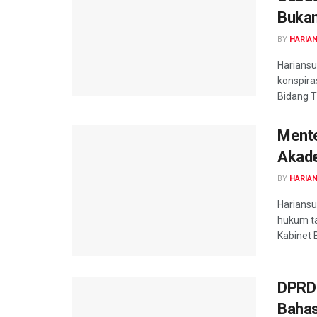
Bukan
BY
HARIA
Harians
konspira
Bidang T
Mente
Akade
BY
HARIA
Harians
hukum ta
Kabinet B
DPRD 
Bahas