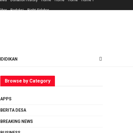
ailed
Donation History
Home
Home
Home
Home 1
iber
Redaksi
Right Sidebar
NDIDIKAN
Browse by Category
APPS
BERITA DESA
BREAKING NEWS
BUSINESS