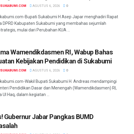
NSUKABUMI.COM
AGUSTUS 6, 2026
0
ukabumi.com-Bupati Sukabumi H Asep Japar menghadiri Rapat
na DPRD Kabupaten Sukabumi yang membahas sejumlah
trategis, mulai dari Perubahan KUA ...
ama Wamendikdasmen RI, Wabup Bahas
atan Kebijakan Pendidikan di Sukabumi
NSUKABUMI.COM
AGUSTUS 6, 2026
0
ukabumi.com-Wakil Bupati Sukabumi H. Andreas mendampingi
nteri Pendidikan Dasar dan Menengah (Wamendikdasmen) RI,
a Ul Haq, dalam kegiatan ...
! Gubernur Jabar Pangkas BUMD
asalah