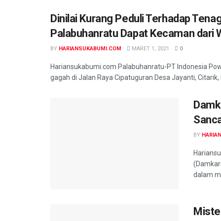
Dinilai Kurang Peduli Terhadap Tena
Palabuhanratu Dapat Kecaman dari 
BY
HARIANSUKABUMI.COM
MARET 1, 2021
0
Hariansukabumi.com Palabuhanratu-PT Indonesia Powe
gagah di Jalan Raya Cipatuguran Desa Jayanti, Citarik
Damka
Sanca
BY
HARIA
Harians
(Damkar
dalam me
Mister