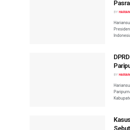
Pasra
BY
HARIA
Harians
Presiden
Indonesi
DPRD 
Parip
BY
HARIA
Harians
Paripurn
Kabupate
Kasus
Sebut