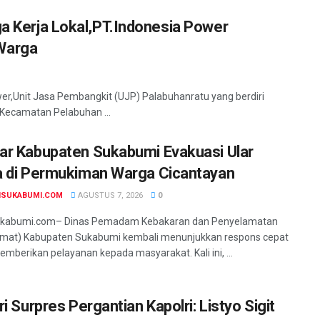
ga Kerja Lokal,PT.Indonesia Power
Warga
r,Unit Jasa Pembangkit (UJP) Palabuhanratu yang berdiri
, Kecamatan Pelabuhan ...
r Kabupaten Sukabumi Evakuasi Ular
 di Permukiman Warga Cicantayan
NSUKABUMI.COM
AGUSTUS 7, 2026
0
ukabumi.com– Dinas Pemadam Kebakaran dan Penyelamatan
mat) Kabupaten Sukabumi kembali menunjukkan respons cepat
mberikan pelayanan kepada masyarakat. Kali ini, ...
i Surpres Pergantian Kapolri: Listyo Sigit