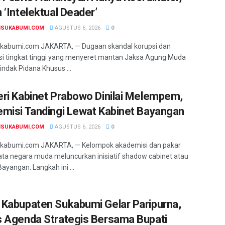
 ‘Intelektual Deader’
NSUKABUMI.COM
AGUSTUS 6, 2026
0
ukabumi.com JAKARTA, — Dugaan skandal korupsi dan
si tingkat tinggi yang menyeret mantan Jaksa Agung Muda
indak Pidana Khusus ...
ri Kabinet Prabowo Dinilai Melempem,
misi Tandingi Lewat Kabinet Bayangan
NSUKABUMI.COM
AGUSTUS 6, 2026
0
ukabumi.com JAKARTA, — Kelompok akademisi dan pakar
ta negara muda meluncurkan inisiatif shadow cabinet atau
ayangan. Langkah ini ...
Kabupaten Sukabumi Gelar Paripurna,
 Agenda Strategis Bersama Bupati