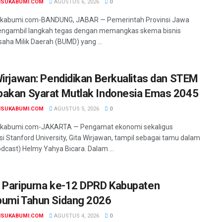
NSUKABUMI.COM
AGUSTUS 6, 2026
0
ukabumi.com-BANDUNG, JABAR — Pemerintah Provinsi Jawa
engambil langkah tegas dengan memangkas skema bisnis
aha Milik Daerah (BUMD) yang ...
Wirjawan: Pendidikan Berkualitas dan STEM
akan Syarat Mutlak Indonesia Emas 2045
NSUKABUMI.COM
AGUSTUS 5, 2026
0
ukabumi.com-​JAKARTA — Pengamat ekonomi sekaligus
i Stanford University, Gita Wirjawan, tampil sebagai tamu dalam
odcast) Helmy Yahya Bicara. Dalam ...
 Paripurna ke-12 DPRD Kabupaten
umi Tahun Sidang 2026
NSUKABUMI.COM
AGUSTUS 4, 2026
0