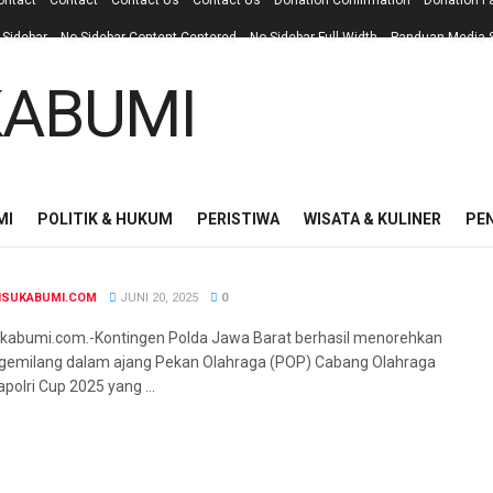
ontact
Contact
Contact Us
Contact Us
Donation Confirmation
Donation F
 Sidebar
No Sidebar Content Centered
No Sidebar Full Width
Panduan Media S
MI
POLITIK & HUKUM
PERISTIWA
WISATA & KULINER
PE
NSUKABUMI.COM
JUNI 20, 2025
0
kabumi.com.-Kontingen Polda Jawa Barat berhasil menorehkan
 gemilang dalam ajang Pekan Olahraga (POP) Cabang Olahraga
polri Cup 2025 yang ...