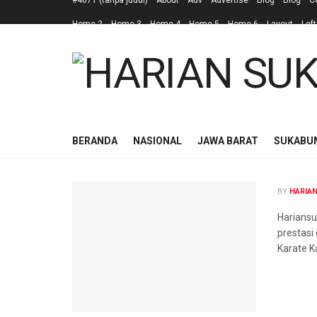
#4671 (tanpa judul)
About
Adv
Advertise
Blog
Blog
C
Home 2
Home 3
Home 4
Home 5
Home 6
Layout
Left
BERANDA
NASIONAL
JAWA BARAT
SUKABU
BY
HARIA
Hariansu
prestasi
Karate Ka