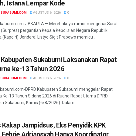
h, Istana Lempar Kode
NSUKABUMI.COM
AGUSTUS 6, 2026
0
ukabumi.com-JAKARTA — Merebaknya rumor mengenai Surat
 (Surpres) pergantian Kepala Kepolisian Negara Republik
a (Kapolri) Jenderal Listyo Sigit Prabowo memicu ...
Kabupaten Sukabumi Laksanakan Rapat
urna ke-13 Tahun 2026
NSUKABUMI.COM
AGUSTUS 6, 2026
0
ukabumi.com-DPRD Kabupaten Sukabumi menggelar Rapat
a Ke-13 Tahun Sidang 2026 di Ruang Rapat Utama DPRD
n Sukabumi, Kamis (6/8/2026). Dalam ...
 Kakap Jampidsus, Eks Penyidik KPK
 Febrie Adriansyah Hanya Koordinator,