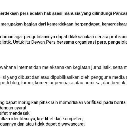
rdekaan pers adalah hak asasi manusia yang dilindungi Pancas
a merupakan bagian dari kemerdekaan berpendapat, kemerdekaan
doman agar pengelolaannya dapat dilaksanakan secara profesion
listik. Untuk itu Dewan Pers bersama organisasi pers, pengel
ahana internet dan melaksanakan kegiatan jurnalistik, sert
i yang dibuat dan atau dipublikasikan oleh pengguna media sibe
erti blog, forum, komentar pembaca atau pemirsa, dan bentuk l
ang dapat merugikan pihak lain memerlukan verifikasi pada berit
dengan syarat:
sifat mendesak;
tkan identitasnya, kredibel dan kompeten;
adaannya dan atau tidak dapat diwawancarai;