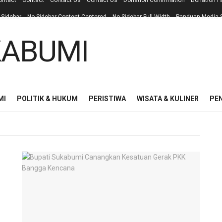
ontact
Contact
Contact Us
Contact Us
Donation Confirmation
Donation F
 Sidebar
No Sidebar Content Centered
No Sidebar Full Width
Panduan Media S
MI
POLITIK & HUKUM
PERISTIWA
WISATA & KULINER
PE