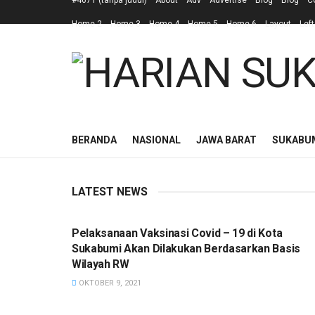
#4671 (tanpa judul)
About
Adv
Advertise
Blog
Blog
C
Home 2
Home 3
Home 4
Home 5
Home 6
Layout
Left
BERANDA
NASIONAL
JAWA BARAT
SUKABU
LATEST NEWS
SUKABUMI
Pelaksanaan Vaksinasi Covid – 19 di Kota
Sukabumi Akan Dilakukan Berdasarkan Basis
Wilayah RW
OKTOBER 9, 2021