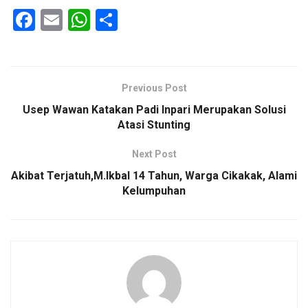
F
E
W
S
a
m
h
h
ce
ail
at
ar
b
s
e
Previous Post
o
A
Usep Wawan Katakan Padi Inpari Merupakan Solusi
o
p
Atasi Stunting
k
p
Next Post
Akibat Terjatuh,M.Ikbal 14 Tahun, Warga Cikakak, Alami
Kelumpuhan