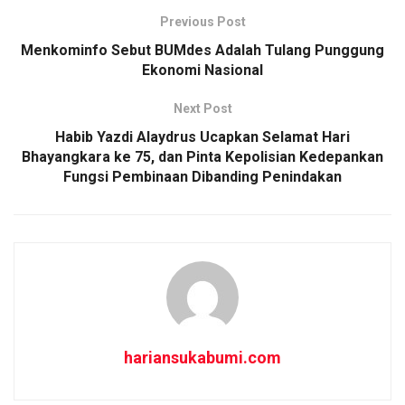
b
s
e
Previous Post
o
A
Menkominfo Sebut BUMdes Adalah Tulang Punggung
o
p
Ekonomi Nasional
k
p
Next Post
Habib Yazdi Alaydrus Ucapkan Selamat Hari
Bhayangkara ke 75, dan Pinta Kepolisian Kedepankan
Fungsi Pembinaan Dibanding Penindakan
hariansukabumi.com