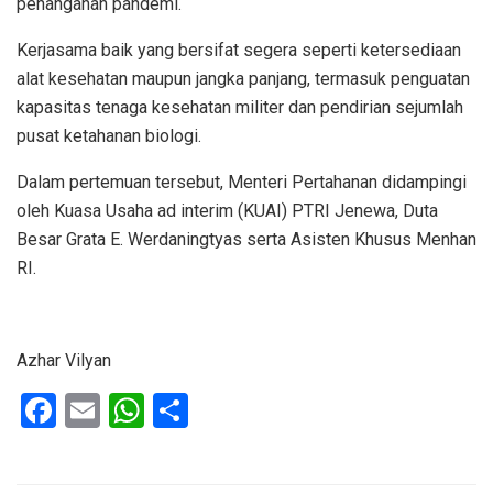
penanganan pandemi.
Kerjasama baik yang bersifat segera seperti ketersediaan
alat kesehatan maupun jangka panjang, termasuk penguatan
kapasitas tenaga kesehatan militer dan pendirian sejumlah
pusat ketahanan biologi.
Dalam pertemuan tersebut, Menteri Pertahanan didampingi
oleh Kuasa Usaha ad interim (KUAI) PTRI Jenewa, Duta
Besar Grata E. Werdaningtyas serta Asisten Khusus Menhan
RI.
Azhar Vilyan
F
E
W
S
a
m
h
h
ce
ail
at
ar