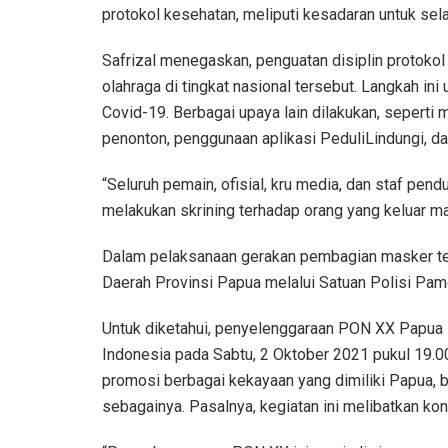
protokol kesehatan, meliputi kesadaran untuk sela
Safrizal menegaskan, penguatan disiplin protoko
olahraga di tingkat nasional tersebut. Langkah in
Covid-19. Berbagai upaya lain dilakukan, sepert
penonton, penggunaan aplikasi PeduliLindungi, da
“Seluruh pemain, ofisial, kru media, dan staf pen
melakukan skrining terhadap orang yang keluar ma
Dalam pelaksanaan gerakan pembagian masker te
Daerah Provinsi Papua melalui Satuan Polisi Pa
Untuk diketahui, penyelenggaraan PON XX Papua i
Indonesia pada Sabtu, 2 Oktober 2021 pukul 19.00 
promosi berbagai kekayaan yang dimiliki Papua, b
sebagainya. Pasalnya, kegiatan ini melibatkan kont