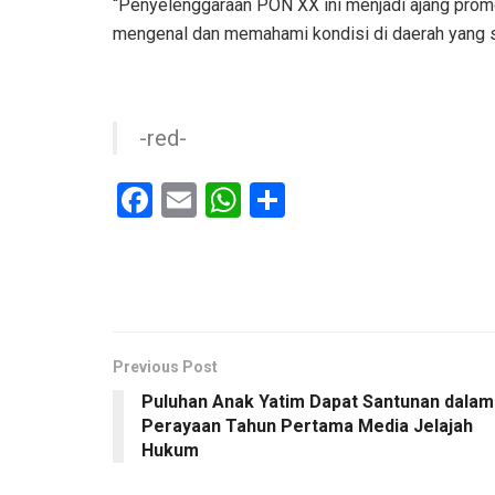
“Penyelenggaraan PON XX ini menjadi ajang promo
mengenal dan memahami kondisi di daerah yang san
-red-
F
E
W
S
a
m
h
h
ce
ail
at
ar
b
s
e
o
A
o
p
Previous Post
Puluhan Anak Yatim Dapat Santunan dalam
k
p
Perayaan Tahun Pertama Media Jelajah
Hukum