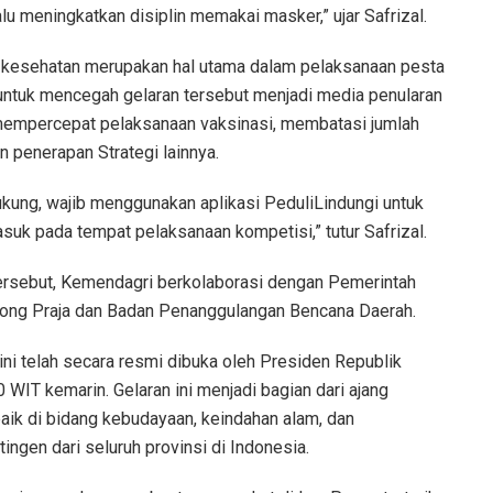
lu meningkatkan disiplin memakai masker,” ujar Safrizal.
l kesehatan merupakan hal utama dalam pelaksanaan pesta
i untuk mencegah gelaran tersebut menjadi media penularan
i mempercepat pelaksanaan vaksinasi, membatasi jumlah
n penerapan Strategi lainnya.
dukung, wajib menggunakan aplikasi PeduliLindungi untuk
suk pada tempat pelaksanaan kompetisi,” tutur Safrizal.
rsebut, Kemendagri berkolaborasi dengan Pemerintah
mong Praja dan Badan Penanggulangan Bencana Daerah.
ni telah secara resmi dibuka oleh Presiden Republik
WIT kemarin. Gelaran ini menjadi bagian dari ajang
aik di bidang kebudayaan, keindahan alam, dan
ingen dari seluruh provinsi di Indonesia.