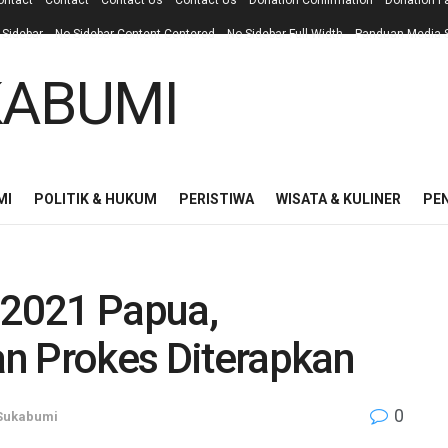
ontact
Contact
Contact Us
Contact Us
Donation Confirmation
Donation F
 Sidebar
No Sidebar Content Centered
No Sidebar Full Width
Panduan Media S
MI
POLITIK & HUKUM
PERISTIWA
WISATA & KULINER
PE
2021 Papua,
n Prokes Diterapkan
0
Sukabumi