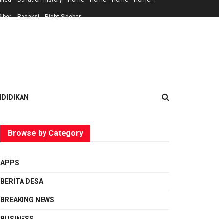
ailed
Donation History
Home
Home
Home
Home 1
iber
Redaksi
Right Sidebar
NDIDIKAN
Browse by Category
APPS
BERITA DESA
BREAKING NEWS
BUSINESS