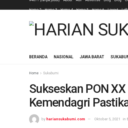
#4671 (tanpa judul)
About
Adv
Advertise
Blog
Blog
C
Home 2
Home 3
Home 4
Home 5
Home 6
Layout
Left
BERANDA
NASIONAL
JAWA BARAT
SUKABU
Home
Sukabumi
Sukseskan PON XX 
Kemendagri Pastika
by
hariansukabumi.com
Oktober 5, 2021
in