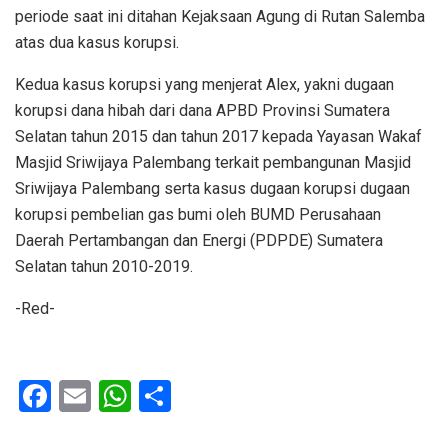
periode saat ini ditahan Kejaksaan Agung di Rutan Salemba
atas dua kasus korupsi.
Kedua kasus korupsi yang menjerat Alex, yakni dugaan
korupsi dana hibah dari dana APBD Provinsi Sumatera
Selatan tahun 2015 dan tahun 2017 kepada Yayasan Wakaf
Masjid Sriwijaya Palembang terkait pembangunan Masjid
Sriwijaya Palembang serta kasus dugaan korupsi dugaan
korupsi pembelian gas bumi oleh BUMD Perusahaan
Daerah Pertambangan dan Energi (PDPDE) Sumatera
Selatan tahun 2010-2019.
-Red-
F
E
W
S
a
m
h
h