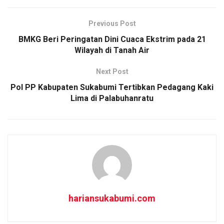
ce
ail
at
ar
b
s
e
Previous Post
o
A
BMKG Beri Peringatan Dini Cuaca Ekstrim pada 21
o
p
Wilayah di Tanah Air
k
p
Next Post
Pol PP Kabupaten Sukabumi Tertibkan Pedagang Kaki
Lima di Palabuhanratu
hariansukabumi.com