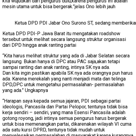
kita wujudkan dari pengurus dulu,karena pengurus ini adalah
mesin utama untuk bisa bergerak.”jelas Ono lebih jauh
Ketua DPD PDI Jabar Ono Surono ST, sedang memberika
Ketua DPD PDI-P Jawa Barat itu mengatakan roadshow
tersebut untuk melihat secara langsung struktur organisasi
dari DPD hingga anak ranting partai
“Kita harus melihat struktur yang ada di Jabar Selatan secara
langsung. Bukan hanya di DPC atau PAC saja,akan tetapi
sampai ranting dan anak ranting, intinya SK nya ada.
Dan kita ingin pastikan apabila SK nya ada orangnya pun harus
ada. Karena merekalah yang nanti menjadi mata dan telinga
DPD,DPC untuk mengetahui permasalahan- permasalahan
yang ada.” Ungkapnya
“Harapan saya kepada semua jajaran, PDI sebagai partai
ideologis, Pancasila dan Partai Pelopor, tentunya tidak bisa
kerja sendiri – sendiri, yang mana Esensi Pancasila adalah
gotong royong, jadi intinya semua pengurus harus bergerak
untuk bisa memenangkan partai, dikarenakan wilayah VI cuma
ada satu kursi DPRD, tentunya tidak mudah untuk
menyelesaikan permasalahan di masyarakat karena kurangnya