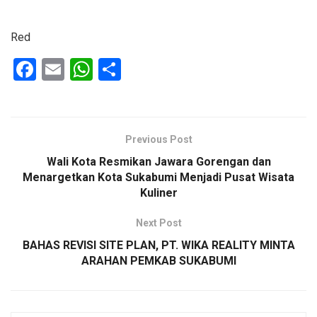
Red
F
E
W
S
a
m
h
h
ce
ail
at
ar
b
s
e
Previous Post
o
A
Wali Kota Resmikan Jawara Gorengan dan
o
p
Menargetkan Kota Sukabumi Menjadi Pusat Wisata
Kuliner
k
p
Next Post
BAHAS REVISI SITE PLAN, PT. WIKA REALITY MINTA
ARAHAN PEMKAB SUKABUMI