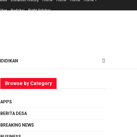
ailed
Donation History
Home
Home
Home
Home 1
iber
Redaksi
Right Sidebar
NDIDIKAN
Browse by Category
APPS
BERITA DESA
BREAKING NEWS
BUSINESS