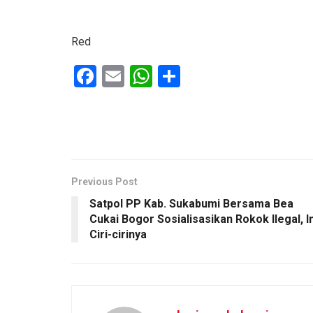
Red
F
E
W
S
a
m
h
h
ce
ail
at
ar
b
s
e
o
A
o
p
Previous Post
Satpol PP Kab. Sukabumi Bersama Bea
k
p
Cukai Bogor Sosialisasikan Rokok Ilegal, In
Ciri-cirinya