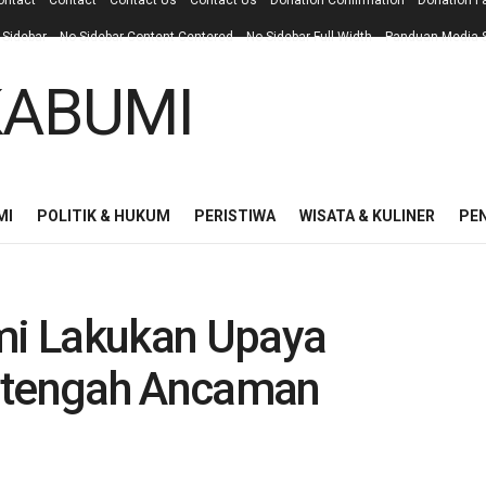
ontact
Contact
Contact Us
Contact Us
Donation Confirmation
Donation F
 Sidebar
No Sidebar Content Centered
No Sidebar Full Width
Panduan Media S
MI
POLITIK & HUKUM
PERISTIWA
WISATA & KULINER
PE
i Lakukan Upaya
Ditengah Ancaman