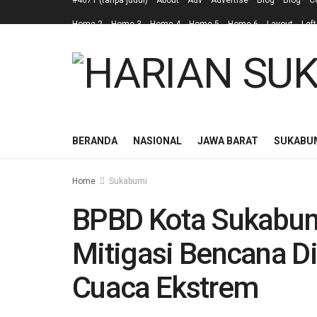
#4671 (tanpa judul)
About
Adv
Advertise
Blog
Blog
C
Home 2
Home 3
Home 4
Home 5
Home 6
Layout
Left
BERANDA
NASIONAL
JAWA BARAT
SUKABU
Home
Sukabumi
BPBD Kota Sukabum
Mitigasi Bencana 
Cuaca Ekstrem