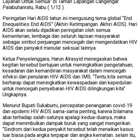
Layanan Untuk Semua” di Taman Lapangan Cangehgar
Palabuhanratu, Rabu ( 1/12 ).
Peringatan Hari AIDS tahun ini mengusung tema global “End
Enequalities End AIDS” (Akhiri Ketimpangan. Akhiri AIDS). Hari
AIDS akan selalu dijadikan peringatan oleh semua
kementerian, lembaga dan seluruh lapisan masyarakat
sebagai simbol perjuangan mencegah dan mengendalikan HIV
AIDS dan penyakit menular seksual lainnya.
Ketua Penyelenggara, Harun Alrasyid menegaskan bahwa
kegitan tersebut bertujuan untuk meningkatkan pengetahuan,
kesadaran dan kemandirian masyarakat dalam mencegah
infeksi dan penularan HIV-AIDS dan IMS. “Tentu kita semua
berharap dapat meningkatkan kewaspadaan dan kepedulian
untuk mencegah penyebaran HIV AIDS dilingkungan kita”
Ungkapnya.
Menurut Bupati Sukabumi, percepatan penanganan covid-19
dan epidemi HIV AIDS sama-sama penting, karena bilamana
abai terhadap salah-satunya apalagi kedua-duanya, maka
dapat menimbulkan dampak buruk yang sangat mengerikan.
“Sindrom dari kedua penyakit tersebut telah menaikan kasus
luar biasa pada angka terpapar dan angka kematian. selain itu,