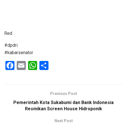
Red
#dpdri
#kabarsenator
F
E
W
S
a
m
h
h
ce
ail
at
ar
b
s
e
Previous Post
o
A
Pemerintah Kota Sukabumi dan Bank Indonesia
o
p
Resmikan Screen House Hidroponik
k
p
Next Post