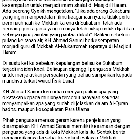
kesempatan untuk menjadi imam shalat di Masjidil Haram.
Ada seorang Syeikh mengatakan, “Jika ada orang Sukabumi
yang ingin memperdalam ilmu keagamaannya, ia tidak perlu
pergi jauh-jauh ke Mekkah karena di Sukabumi telah ada
seorang guru agama yang ilmunya telah cukup untuk dijadikan
sebagai guru panutan yang pantas diikuti”. Bahkan sebelum
pulang ke tanah air, KH. Ahmad Sanusi berkesempatan
menjadi guru di Mekkah Al-Mukarromah tepatnya di Masjidil
Haram.
Di suatu ketika sebelum kepulangan beliau ke Sukabumi
terjadi insiden kecil. Beliaupun dipanggil penguasa Mekkah
untuk menjelaskan persoalan yang beliau sampaikan kepada
muridnya terkait wujud fisik Dajjal
KH. Ahmad Sanusi kemudian menyampaikan apa yang
dikatakan kepada muridnya tersebut hanyalah sekedar
menyampaikan apa yang sudah di jelaskan dalam Al-Quran,
hadits, maupun kesepakatan Para Ulama.
Pihak penguasa merasa geram karena penjelasan yang
disampaikan KH. Ahmad Sanusi memiliki kesamaan dengan
penguasa yang ada di kota Mekkah kala itu. Sontak berita
pemanggilannya tersebar ke seluruh wilayah Mekkah.