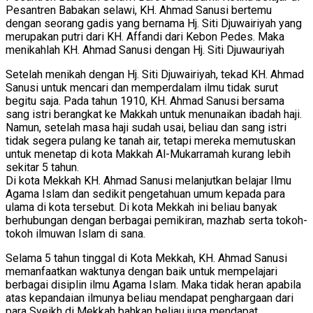
Pesantren Babakan selawi, KH. Ahmad Sanusi bertemu
dengan seorang gadis yang bernama Hj. Siti Djuwairiyah yang
merupakan putri dari KH. Affandi dari Kebon Pedes. Maka
menikahlah KH. Ahmad Sanusi dengan Hj. Siti Djuwauriyah
Setelah menikah dengan Hj. Siti Djuwairiyah, tekad KH. Ahmad
Sanusi untuk mencari dan memperdalam ilmu tidak surut
begitu saja. Pada tahun 1910, KH. Ahmad Sanusi bersama
sang istri berangkat ke Makkah untuk menunaikan ibadah haji.
Namun, setelah masa haji sudah usai, beliau dan sang istri
tidak segera pulang ke tanah air, tetapi mereka memutuskan
untuk menetap di kota Makkah Al-Mukarramah kurang lebih
sekitar 5 tahun.
Di kota Mekkah KH. Ahmad Sanusi melanjutkan belajar Ilmu
Agama Islam dan sedikit pengetahuan umum kepada para
ulama di kota tersebut. Di kota Mekkah ini beliau banyak
berhubungan dengan berbagai pemikiran, mazhab serta tokoh-
tokoh ilmuwan Islam di sana.
Selama 5 tahun tinggal di Kota Mekkah, KH. Ahmad Sanusi
memanfaatkan waktunya dengan baik untuk mempelajari
berbagai disiplin ilmu Agama Islam. Maka tidak heran apabila
atas kepandaian ilmunya beliau mendapat penghargaan dari
para Syeikh di Mekkah bahkan beliau juga mendapat