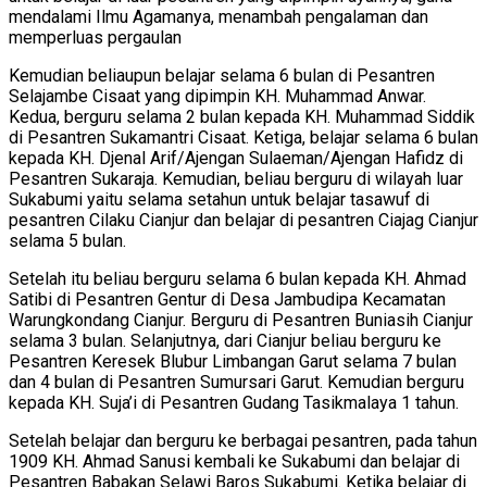
mendalami Ilmu Agamanya, menambah pengalaman dan
memperluas pergaulan
Kemudian beliaupun belajar selama 6 bulan di Pesantren
Selajambe Cisaat yang dipimpin KH. Muhammad Anwar.
Kedua, berguru selama 2 bulan kepada KH. Muhammad Siddik
di Pesantren Sukamantri Cisaat. Ketiga, belajar selama 6 bulan
kepada KH. Djenal Arif/Ajengan Sulaeman/Ajengan Hafidz di
Pesantren Sukaraja. Kemudian, beliau berguru di wilayah luar
Sukabumi yaitu selama setahun untuk belajar tasawuf di
pesantren Cilaku Cianjur dan belajar di pesantren Ciajag Cianjur
selama 5 bulan.
Setelah itu beliau berguru selama 6 bulan kepada KH. Ahmad
Satibi di Pesantren Gentur di Desa Jambudipa Kecamatan
Warungkondang Cianjur. Berguru di Pesantren Buniasih Cianjur
selama 3 bulan. Selanjutnya, dari Cianjur beliau berguru ke
Pesantren Keresek Blubur Limbangan Garut selama 7 bulan
dan 4 bulan di Pesantren Sumursari Garut. Kemudian berguru
kepada KH. Suja’i di Pesantren Gudang Tasikmalaya 1 tahun.
Setelah belajar dan berguru ke berbagai pesantren, pada tahun
1909 KH. Ahmad Sanusi kembali ke Sukabumi dan belajar di
Pesantren Babakan Selawi Baros Sukabumi. Ketika belajar di