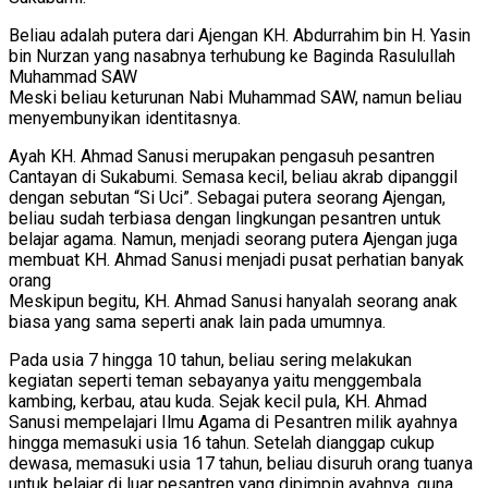
Beliau adalah putera dari Ajengan KH. Abdurrahim bin H. Yasin
bin Nurzan yang nasabnya terhubung ke Baginda Rasulullah
Muhammad SAW
Meski beliau keturunan Nabi Muhammad SAW, namun beliau
menyembunyikan identitasnya.
Ayah KH. Ahmad Sanusi merupakan pengasuh pesantren
Cantayan di Sukabumi. Semasa kecil, beliau akrab dipanggil
dengan sebutan “Si Uci”. Sebagai putera seorang Ajengan,
beliau sudah terbiasa dengan lingkungan pesantren untuk
belajar agama. Namun, menjadi seorang putera Ajengan juga
membuat KH. Ahmad Sanusi menjadi pusat perhatian banyak
orang
Meskipun begitu, KH. Ahmad Sanusi hanyalah seorang anak
biasa yang sama seperti anak lain pada umumnya.
Pada usia 7 hingga 10 tahun, beliau sering melakukan
kegiatan seperti teman sebayanya yaitu menggembala
kambing, kerbau, atau kuda. Sejak kecil pula, KH. Ahmad
Sanusi mempelajari Ilmu Agama di Pesantren milik ayahnya
hingga memasuki usia 16 tahun. Setelah dianggap cukup
dewasa, memasuki usia 17 tahun, beliau disuruh orang tuanya
untuk belajar di luar pesantren yang dipimpin ayahnya, guna