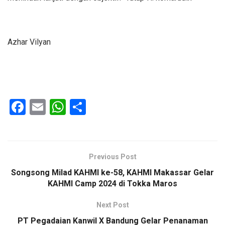
Azhar Vilyan
F
E
W
S
a
m
h
h
ce
ail
at
ar
b
s
e
Previous Post
o
A
Songsong Milad KAHMI ke-58, KAHMI Makassar Gelar
o
p
KAHMI Camp 2024 di Tokka Maros
k
p
Next Post
PT Pegadaian Kanwil X Bandung Gelar Penanaman