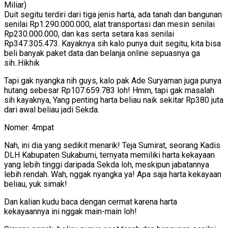
Miliar)
Duit segitu terdiri dari tiga jenis harta, ada tanah dan bangunan
senilai Rp1.290.000.000, alat transportasi dan mesin senilai
Rp230.000.000, dan kas serta setara kas senilai
Rp347.305.473. Kayaknya sih kalo punya duit segitu, kita bisa
beli banyak paket data dan belanja online sepuasnya ga
sih..Hikhik
Tapi gak nyangka nih guys, kalo pak Ade Suryaman juga punya
hutang sebesar Rp107.659.783 loh! Hmm, tapi gak masalah
sih kayaknya, Yang penting harta beliau naik sekitar Rp380 juta
dari awal beliau jadi Sekda.
Nomer: 4mpat
Nah, ini dia yang sedikit menarik! Teja Sumirat, seorang Kadis
DLH Kabupaten Sukabumi, ternyata memiliki harta kekayaan
yang lebih tinggi daripada Sekda loh, meskipun jabatannya
lebih rendah. Wah, nggak nyangka ya! Apa saja harta kekayaan
beliau, yuk simak!
Dan kalian kudu baca dengan cermat karena harta
kekayaannya ini nggak main-main loh!