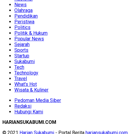
News
Olahraga
Pendidikan
Peristiwa
Politics
Politik & Hukum
Popular News
Sejarah
Sports
Startup
Sukabumi
Tech
Technology
Travel
What's Hot
Wisata & Kuliner
Pedoman Media Siber
Redaksi
Hubungi Kami
HARIANSUKABUMI.COM
© 2021
Harian Sukabumi
- Portal Berita
hariansukabumi.com
.