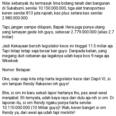
Nilai sebanyak itu termasuk lima bidang tanah dan bangunan
di Sukabumi senilai 10.150.000.000, tiga alat transportasi
keren senilai 813 juta rupiah, kas plus setara kas senilai
2.980.000.000.
Tapi, jangan sampe dilupain, Bapak Hera juga punya utang
yang lumayan gede loh guys, sebesar 2.779.000.000 (alias 2.7
miliar)
Jadi Kekayaan bersih legislator kece ini tinggal 11.5 miliar aja.
Tapi tetap tetap saja besar kan guys. Daripada kalian, yang
megang duit cebanan aja lagaknya udah kaya bos 9 naga aja.
Wkwkwk
Nomor: 8elapan
Oke, siap-siap kita intip harta legislator kece dari Dapil VI, si
om tampan Rendy Rakasiwi nih guys!
Btw, si om ini baru sekali lapor hartanya lho, pas awal-awal
menjabat. Eh ternyata, udah kaya raya dari dulu aja nih si om. Di
laporan itu, si om Rendy ngaku punya harta senilai
10.110.000.000 (10 Miliar guys)! Wah, keren banget si om
Rendy ya, dari awal aja udah tajir melintir!