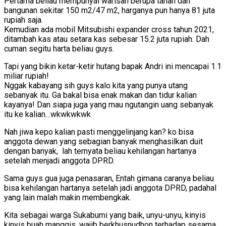
Pertama beliau mempunyai warisan berupa tanah dan
bangunan sekitar 150 m2/47 m2, harganya pun hanya 81 juta
rupiah saja.
Kemudian ada mobil Mitsubishi expander cross tahun 2021,
ditambah kas atau setara kas sebesar 15.2 juta rupiah. Dah
cuman segitu harta beliau guys.
Tapi yang bikin ketar-ketir hutang bapak Andri ini mencapai 1.1
miliar rupiah!
Nggak kabayang sih guys kalo kita yang punya utang
sebanyak itu. Ga bakal bisa enak makan dan tidur kalian
kayanya! Dan siapa juga yang mau ngutangin uang sebanyak
itu ke kalian…wkwkwkwk
Nah jiwa kepo kalian pasti menggelinjang kan? ko bisa
anggota dewan yang sebagian banyak menghasilkan duit
dengan banyak, lah ternyata beliau kehilangan hartanya
setelah menjadi anggota DPRD.
Sama guys gua juga penasaran, Entah gimana caranya beliau
bisa kehilangan hartanya setelah jadi anggota DPRD, padahal
yang lain malah makin membengkak.
Kita sebagai warga Sukabumi yang baik, unyu-unyu, kinyis
kinyis buah manggis, wajib berkhusnudhon terhadap sesama,