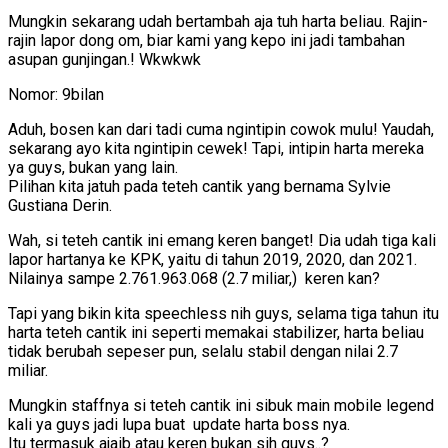
Mungkin sekarang udah bertambah aja tuh harta beliau. Rajin-
rajin lapor dong om, biar kami yang kepo ini jadi tambahan
asupan gunjingan.! Wkwkwk
Nomor: 9bilan
Aduh, bosen kan dari tadi cuma ngintipin cowok mulu! Yaudah,
sekarang ayo kita ngintipin cewek! Tapi, intipin harta mereka
ya guys, bukan yang lain.
Pilihan kita jatuh pada teteh cantik yang bernama Sylvie
Gustiana Derin.
Wah, si teteh cantik ini emang keren banget! Dia udah tiga kali
lapor hartanya ke KPK, yaitu di tahun 2019, 2020, dan 2021.
Nilainya sampe 2.761.963.068 (2.7 miliar,) keren kan?
Tapi yang bikin kita speechless nih guys, selama tiga tahun itu
harta teteh cantik ini seperti memakai stabilizer, harta beliau
tidak berubah sepeser pun, selalu stabil dengan nilai 2.7
miliar.
Mungkin staffnya si teteh cantik ini sibuk main mobile legend
kali ya guys jadi lupa buat update harta boss nya.
Itu termasuk ajaib atau keren bukan sih guys..?