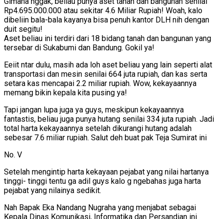
Gimana nggak, beliau punya aset tanah dan bangunan senilai
Rp4.695.000.000 atau sekitar 4.6 Miliar Rupiah! Woah, kalo
dibeliin bala-bala kayanya bisa penuh kantor DLH nih dengan
duit segitu!
Aset beliau ini terdiri dari 18 bidang tanah dan bangunan yang
tersebar di Sukabumi dan Bandung. Gokil ya!
Eeiit ntar dulu, masih ada loh aset beliau yang lain seperti alat
transportasi dan mesin senilai 664 juta rupiah, dan kas serta
setara kas mencapai 2.2 miliar rupiah. Wow, kekayaannya
memang bikin kepala kita pusing ya!
Tapi jangan lupa juga ya guys, meskipun kekayaannya
fantastis, beliau juga punya hutang senilai 334 juta rupiah. Jadi
total harta kekayaannya setelah dikurangi hutang adalah
sebesar 7.6 miliar rupiah. Salut deh buat pak Teja Sumirat ini
No. V
Setelah mengintip harta kekayaan pejabat yang nilai hartanya
tinggi- tinggi tentu ga adil guys kalo g ngebahas juga harta
pejabat yang nilainya sedikit.
Nah Bapak Eka Nandang Nugraha yang menjabat sebagai
Kepala Dinas Komunikasi, Informatika dan Persandian ini