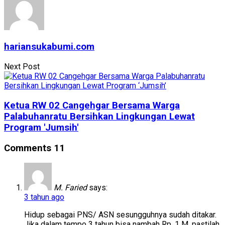
hariansukabumi.com
Next Post
Ketua RW 02 Cangehgar Bersama Warga
Palabuhanratu Bersihkan Lingkungan Lewat
Program 'Jumsih'
Comments
11
M. Faried
says:
3 tahun ago
Hidup sebagai PNS/ ASN sesungguhnya sudah ditakar.
Jika dalam tempo 3 tahun bisa nambah Rp. 1 M, pastilah