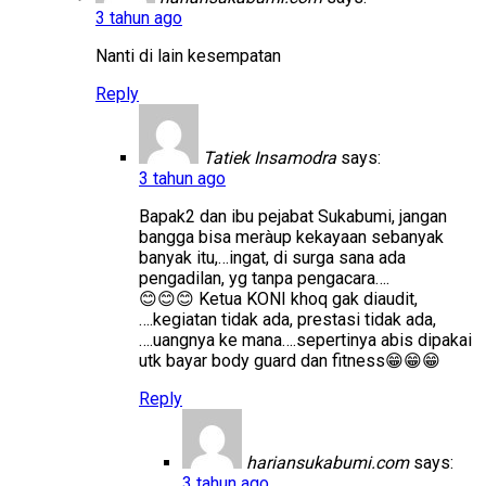
3 tahun ago
Nanti di lain kesempatan
Reply
Tatiek Insamodra
says:
3 tahun ago
Bapak2 dan ibu pejabat Sukabumi, jangan
bangga bisa meràup kekayaan sebanyak
banyak itu,…ingat, di surga sana ada
pengadilan, yg tanpa pengacara….
😊😊😊 Ketua KONI khoq gak diaudit,
….kegiatan tidak ada, prestasi tidak ada,
….uangnya ke mana….sepertinya abis dipakai
utk bayar body guard dan fitness😁😁😁
Reply
hariansukabumi.com
says:
3 tahun ago