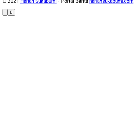
© 2021
Harian Sukabumi
- Portal Berita
hariansukabumi.com
.