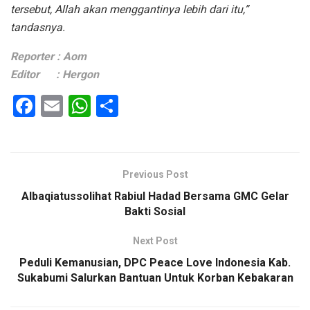
tersebut, Allah akan menggantinya lebih dari itu,”
tandasnya.
Reporter : Aom
Editor : Hergon
F
E
W
S
a
m
h
h
ce
ail
at
ar
b
s
e
Previous Post
o
A
Albaqiatussolihat Rabiul Hadad Bersama GMC Gelar
o
p
Bakti Sosial
k
p
Next Post
Peduli Kemanusian, DPC Peace Love Indonesia Kab.
Sukabumi Salurkan Bantuan Untuk Korban Kebakaran