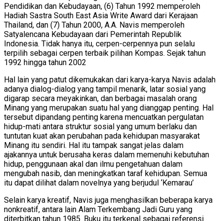
Pendidikan dan Kebudayaan, (6) Tahun 1992 memperoleh
Hadiah Sastra South East Asia Write Award dari Kerajaan
Thailand, dan (7) Tahun 2000, A.A. Navis memperoleh
Satyalencana Kebudayaan dari Pemerintah Republik
Indonesia. Tidak hanya itu, cerpen-cerpennya pun selalu
terpilih sebagai cerpen terbaik pilihan Kompas. Sejak tahun
1992 hingga tahun 2002
Hal lain yang patut dikemukakan dari karya-karya Navis adalah
adanya dialog-dialog yang tampil menarik, latar sosial yang
digarap secara meyakinkan, dan berbagai masalah orang
Minang yang merupakan suatu hal yang dianggap penting. Hal
tersebut dipandang penting karena mencuatkan pergulatan
hidup-mati antara struktur sosial yang umum berlaku dan
tuntutan kuat akan perubahan pada kehidupan masyarakat
Minang itu sendiri. Hal itu tampak sangat jelas dalam
ajakannya untuk berusaha keras dalam memenuhi kebutuhan
hidup, penggunaan akal dan ilmu pengetahuan dalam
mengubah nasib, dan meningkatkan taraf kehidupan. Semua
itu dapat dilihat dalam novelnya yang berjudul ‘Kemarau’
Selain karya kreatif, Navis juga menghasilkan beberapa karya
nonkreatif, antara lain Alam Terkembang Jadi Guru yang
diterbitkan tahun 1985. Buku itu terkenal sebagai referensi