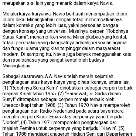
merupakan sisi lain yang menarik dalam karya Navis.
Melalui karya-karyanya, Navis berhasil menempatkan idiom-
idiom lokal Minangkabau dengan tetap menempatkannya
dalam konteks yang lebih luas, yakni persoalan bangsa
dengan konsep yang universal. Misalnya, cerpen “Robohnya
Surau Kami”, menampilkan warna Minangkabau yang kental,
tetapi persoalan yang diangkatnya adalah persoalan agama
dan fungsi ulama yang kian terpinggir dalam masyarakat
modern. Di samping itu, Navis juga banyak menggunakan kata
dan rasa bahasa yang sangat kental oleh budaya
Minangkabau.
Sebagai sastrawan, A.A. Navis telah meraih sejumlah
penghargaan atas karya-karya yang dihasilkannya, antara lain
(1) “Robohnya Surau Kami” dinobatkan sebagai cerpen terbaik
majalah Kisah tahun 1955. (2) “Saraswati, si Gadis dalam
Sunyi” ditetapkan sebagai cerpen remaja terbaik oleh
Unesco/Ikapi tahun 1988, (3) Tahun 1970 Navis memperoleh
penghargaan dari Radio Nederland pada acara sayembara
menulis cerpen Kincir Emas atas cerpennya yang berjudul
“Jodoh”, (4) Tahun 1971 memperoleh penghargaan dari
majalah Femina untuk cerpennya yang berjudul “Kawin”, (5)
Tahun 1988 mendapat anugerah Hadiah Seni dari Departemen