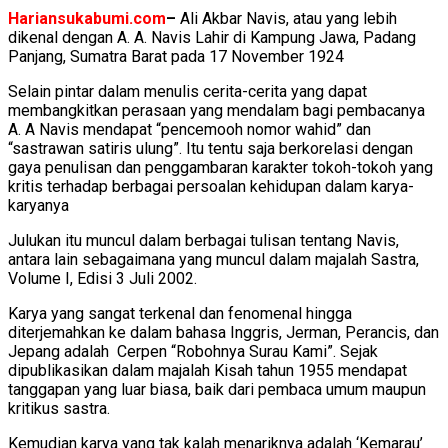
Hariansukabumi.com
–
Ali Akbar Navis, atau yang lebih
dikenal dengan A. A. Navis Lahir di Kampung Jawa, Padang
Panjang, Sumatra Barat pada 17 November 1924
Selain pintar dalam menulis cerita-cerita yang dapat
membangkitkan perasaan yang mendalam bagi pembacanya
A. A Navis mendapat “pencemooh nomor wahid” dan
“sastrawan satiris ulung”. Itu tentu saja berkorelasi dengan
gaya penulisan dan penggambaran karakter tokoh-tokoh yang
kritis terhadap berbagai persoalan kehidupan dalam karya-
karyanya
Julukan itu muncul dalam berbagai tulisan tentang Navis,
antara lain sebagaimana yang muncul dalam majalah Sastra,
Volume I, Edisi 3 Juli 2002.
Karya yang sangat terkenal dan fenomenal hingga
diterjemahkan ke dalam bahasa Inggris, Jerman, Perancis, dan
Jepang adalah Cerpen “Robohnya Surau Kami”. Sejak
dipublikasikan dalam majalah Kisah tahun 1955 mendapat
tanggapan yang luar biasa, baik dari pembaca umum maupun
kritikus sastra.
Kemudian karya yang tak kalah menariknya adalah ‘Kemarau’