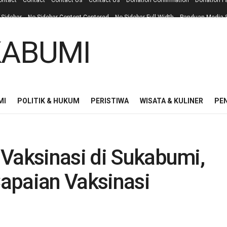
ontact
Contact
Contact Us
Contact Us
Donation Confirmation
Donation F
 Sidebar
No Sidebar Content Centered
No Sidebar Full Width
Panduan Media S
MI
POLITIK & HUKUM
PERISTIWA
WISATA & KULINER
PE
 Vaksinasi di Sukabumi,
apaian Vaksinasi