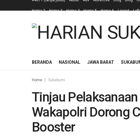
#4671 (tanpa judul)
About
Adv
Advertise
Blog
Blog
C
Home 2
Home 3
Home 4
Home 5
Home 6
Layout
Left
BERANDA
NASIONAL
JAWA BARAT
SUKABU
Home
Sukabumi
Tinjau Pelaksanaan
Wakapolri Dorong C
Booster