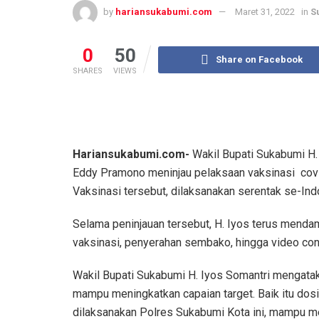
by
hariansukabumi.com
Maret 31, 2022
in
S
0
50
Share on Facebook
SHARES
VIEWS
Hariansukabumi.com-
Wakil Bupati Sukabumi H.
Eddy Pramono meninjau pelaksaan vaksinasi covi
Vaksinasi tersebut, dilaksanakan serentak se-Ind
Selama peninjauan tersebut, H. Iyos terus menda
vaksinasi, penyerahan sembako, hingga video co
Wakil Bupati Sukabumi H. Iyos Somantri mengataka
mampu meningkatkan capaian target. Baik itu dos
dilaksanakan Polres Sukabumi Kota ini, mampu m