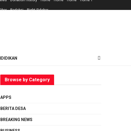
ailed
Donation History
Home
Home
Home
Home 1
iber
Redaksi
Right Sidebar
NDIDIKAN
Browse by Category
APPS
BERITA DESA
BREAKING NEWS
BUSINESS