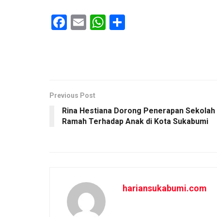
F
E
W
S
a
m
h
h
ce
ail
at
ar
b
s
e
o
A
o
p
Previous Post
Rina Hestiana Dorong Penerapan Sekolah
k
p
Ramah Terhadap Anak di Kota Sukabumi
hariansukabumi.com