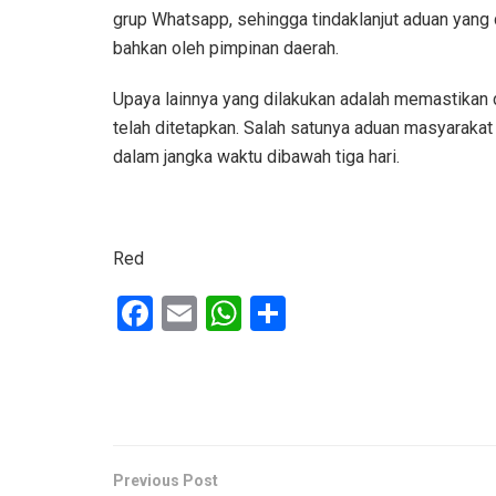
grup Whatsapp, sehingga tindaklanjut aduan yang 
bahkan oleh pimpinan daerah.
Upaya lainnya yang dilakukan adalah memastikan 
telah ditetapkan. Salah satunya aduan masyaraka
dalam jangka waktu dibawah tiga hari.
Red
F
E
W
S
a
m
h
h
ce
ail
at
ar
b
s
e
o
A
o
p
Previous Post