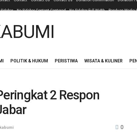
ontact
Contact
Contact Us
Contact Us
Donation Confirmation
Donation F
 Sidebar
No Sidebar Content Centered
No Sidebar Full Width
Panduan Media S
MI
POLITIK & HUKUM
PERISTIWA
WISATA & KULINER
PE
eringkat 2 Respon
Jabar
0
kabumi