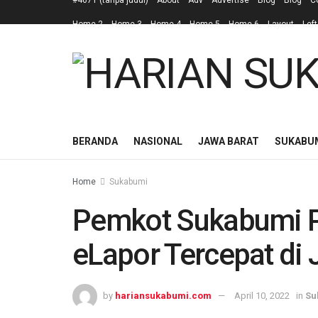
#4671 (tanpa judul)
About
Adv
Advertise
Blog
Blog
C
Home 2
Home 3
Home 4
Home 5
Home 6
Layout
Left
BERANDA
NASIONAL
JAWA BARAT
SUKABU
Home
Sukabumi
Pemkot Sukabumi P
eLapor Tercepat di 
by
hariansukabumi.com
April 10, 2022
in
Su