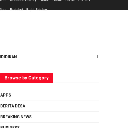
ailed
Donation History
Home
Home
Home
Home 1
iber
Redaksi
Right Sidebar
NDIDIKAN
Browse by Category
APPS
BERITA DESA
BREAKING NEWS
BUSINESS