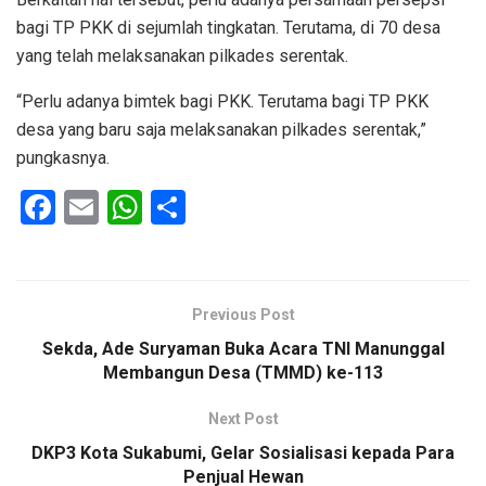
bagi TP PKK di sejumlah tingkatan. Terutama, di 70 desa
yang telah melaksanakan pilkades serentak.
“Perlu adanya bimtek bagi PKK. Terutama bagi TP PKK
desa yang baru saja melaksanakan pilkades serentak,”
pungkasnya.
F
E
W
S
a
m
h
h
ce
ail
at
ar
b
s
e
Previous Post
o
A
Sekda, Ade Suryaman Buka Acara TNI Manunggal
o
p
Membangun Desa (TMMD) ke-113
k
p
Next Post
DKP3 Kota Sukabumi, Gelar Sosialisasi kepada Para
Penjual Hewan