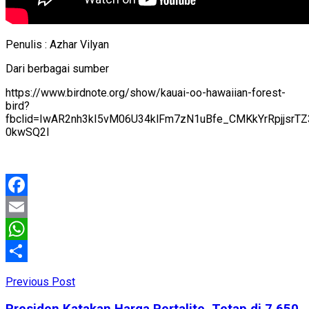
Penulis : Azhar Vilyan
Dari berbagai sumber
https://www.birdnote.org/show/kauai-oo-hawaiian-forest-
bird?
fbclid=IwAR2nh3kI5vM06U34klFm7zN1uBfe_CMKkYrRpjjsrTZ
0kwSQ2I
Facebook
Email
WhatsApp
Share
Previous Post
Presiden Katakan Harga Pertalite, Tetap di 7.650