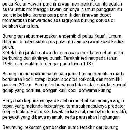
pulau Kau’ai Hawaii, para ilmuwan memperkirakan itu adalah
suara untuk memanggil lawan jenisnya. Namun panggilan itu
sia-sia belaka, karena para peneliti dan ilmuwan dapat
memastikan bahwa tidak ada lagi jenis burung serupa di
belahan dunia lain.
Burung tersebut merupakan endemik di pulau Kauaʻi. Umum
ditemui di hutan subtropis pulau itu sampai awal abad kedua
puluh.
Setelah itu jumlah satwa dengan suara merdu tersebut makin
berkurang dan akhirnya punah. Terakhir terlihat pada tahun
1985, dan terakhir terdengar pada tahun 1987.
Burung ini merupakan salah satu jenis burung pemakan madu
berukuran kecil tetapi bukan spesies terkecil, dan memiliki
panjang 20 cm. Burung ini berwarna hitam atau cokelat sangat
gelap yang berkilau dengan kaki kecil berwarna kuning
Penyebab kepunahannya diketahui disebabkan adanya angin
topan yang melanda habitatnya, termasuk masuknya predator
(seperti tikus Polinesia, luwak India kecil, dan babi domestik),
penyakit yang dibawa nyamuk, serta perusakan lingkungan.
Beruntung, rekaman gambar dan suara terakhir dari burung