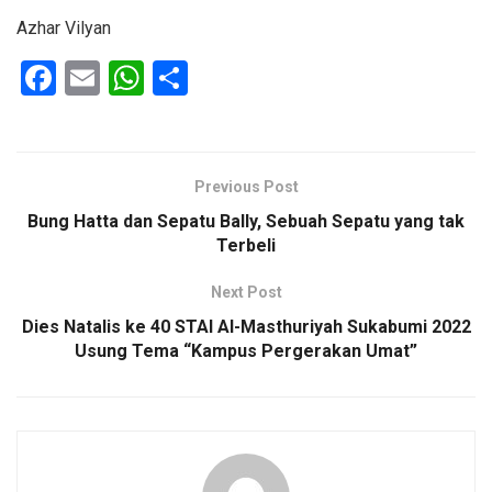
Azhar Vilyan
F
E
W
S
a
m
h
h
ce
ail
at
ar
b
s
e
Previous Post
o
A
Bung Hatta dan Sepatu Bally, Sebuah Sepatu yang tak
o
p
Terbeli
k
p
Next Post
Dies Natalis ke 40 STAI Al-Masthuriyah Sukabumi 2022
Usung Tema “Kampus Pergerakan Umat”