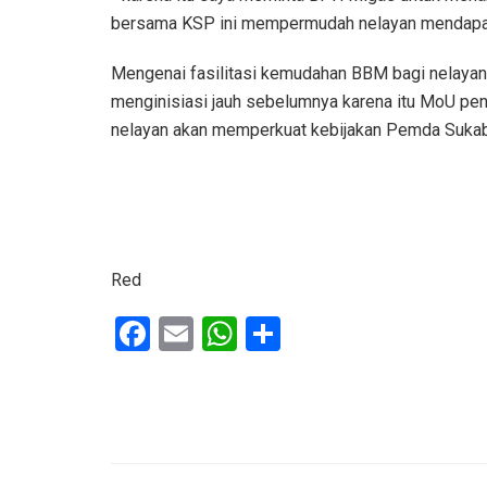
bersama KSP ini mempermudah nelayan mendapa
Mengenai fasilitasi kemudahan BBM bagi nelaya
menginisiasi jauh sebelumnya karena itu MoU pe
nelayan akan memperkuat kebijakan Pemda Sukab
Red
F
E
W
S
a
m
h
h
ce
ail
at
ar
b
s
e
o
A