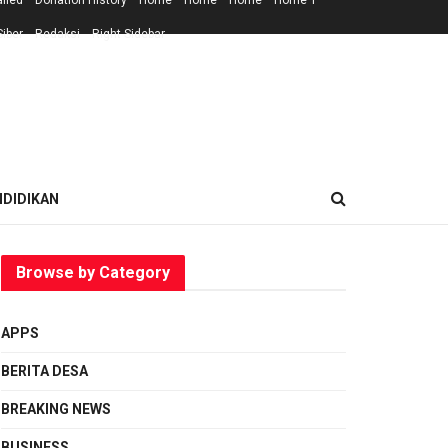
ailed
Donation History
Home
Home
Home
Home 1
iber
Redaksi
Right Sidebar
NDIDIKAN
Browse by Category
APPS
BERITA DESA
BREAKING NEWS
BUSINESS