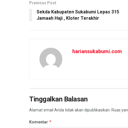
o
p
Previous Post
Sekda Kabupaten Sukabumi Lepas 315
k
p
Jamaah Haji , Kloter Terakhir
hariansukabumi.com
Tinggalkan Balasan
Alamat email Anda tidak akan dipublikasikan.
Ruas yan
*
Komentar