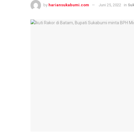
by
hariansukabumi.com
Juni 25, 2022
in
Su