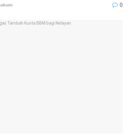
0
kabumi