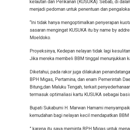
kelautan dan Perikanan (KUSUKA). Sebab, di dala
menjadi pedoman untuk penentuan dan pengaloka
“Ini tidak hanya mengoptimalkan penyerapan kuota
sasaran mengingat KUSUKA itu by name by address,
Moeldoko.
Proyeksinya, Kedepan nelayan tidak lagi kesulit
Jika mereka membeli BBM tinggal menunjukkan k
Diketahui, pada rakor juga dilakukan penandatan
BPH Migas, Pertamina, dan enam Pemerintah Daera
Bitung,dan Maluku Tengah, terkait penyederhanaa
termasuk optimaliasi kartu KUSUKA sebagai basis
Bupati Sukabumi H. Marwan Hamami menyampaika
kemudahan bagi nelayan kecil mendapatkan BBM B
” karena itu saya meminta BPH Migas untuk men