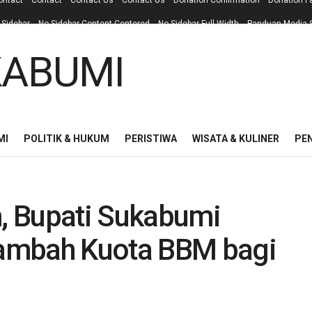
ontact
Contact
Contact Us
Contact Us
Donation Confirmation
Donation F
 Sidebar
No Sidebar Content Centered
No Sidebar Full Width
Panduan Media S
MI
POLITIK & HUKUM
PERISTIWA
WISATA & KULINER
PE
m, Bupati Sukabumi
ambah Kuota BBM bagi