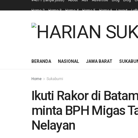
#4671 (tanpa judul)
About
Adv
Advertise
Blog
Blog
C
Home 2
Home 3
Home 4
Home 5
Home 6
Layout
Left
BERANDA
NASIONAL
JAWA BARAT
SUKABU
Home
Sukabumi
Ikuti Rakor di Bata
minta BPH Migas T
Nelayan