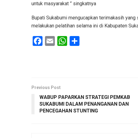
untuk masyarakat ” singkatnya
Bupati Sukabumi mengucapkan terimakasih yang s
melakukan pelatihan selama ini di Kabupaten Su
F
E
W
S
a
m
h
h
ce
ail
at
ar
b
s
e
o
A
o
p
Previous Post
WABUP PAPARKAN STRATEGI PEMKAB
k
p
SUKABUMI DALAM PENANGANAN DAN
PENCEGAHAN STUNTING