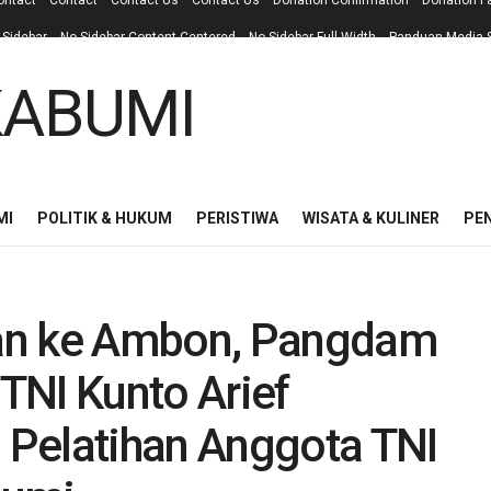
ontact
Contact
Contact Us
Contact Us
Donation Confirmation
Donation F
 Sidebar
No Sidebar Content Centered
No Sidebar Full Width
Panduan Media S
MI
POLITIK & HUKUM
PERISTIWA
WISATA & KULINER
PE
an ke Ambon, Pangdam
 TNI Kunto Arief
Pelatihan Anggota TNI