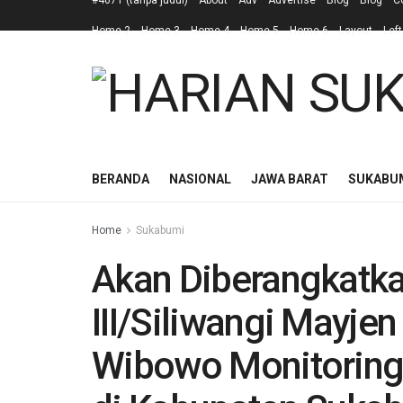
#4671 (tanpa judul)
About
Adv
Advertise
Blog
Blog
C
Home 2
Home 3
Home 4
Home 5
Home 6
Layout
Left
BERANDA
NASIONAL
JAWA BARAT
SUKABU
Home
Sukabumi
Akan Diberangkatk
III/Siliwangi Mayjen
Wibowo Monitoring 