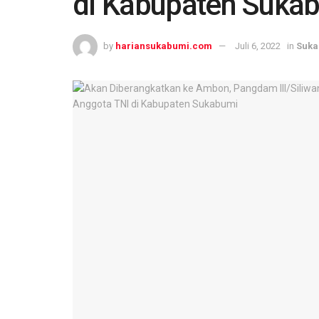
di Kabupaten Suka
by
hariansukabumi.com
Juli 6, 2022
in
Suka