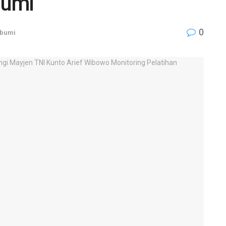
bumi
0
bumi