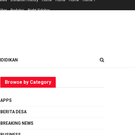
ailed
Donation History
Home
Home
Home
Home 1
iber
Redaksi
Right Sidebar
NDIDIKAN
Browse by Category
APPS
BERITA DESA
BREAKING NEWS
BUSINESS