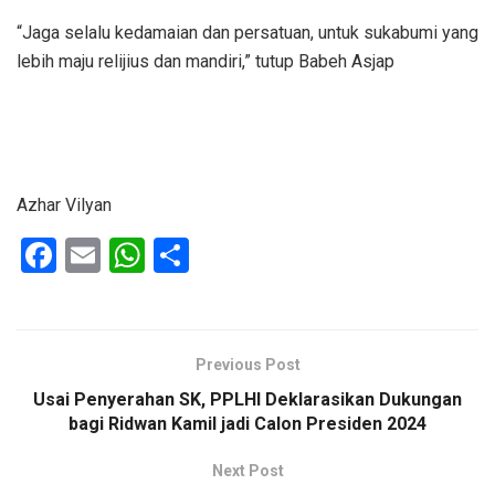
“Jaga selalu kedamaian dan persatuan, untuk sukabumi yang
lebih maju relijius dan mandiri,” tutup Babeh Asjap
Azhar Vilyan
F
E
W
S
a
m
h
h
ce
ail
at
ar
b
s
e
Previous Post
o
A
Usai Penyerahan SK, PPLHI Deklarasikan Dukungan
o
p
bagi Ridwan Kamil jadi Calon Presiden 2024
k
p
Next Post