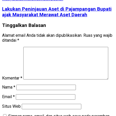
Lakukan Peninjauan Aset di Pajampangan Bupati
ajak Masyarakat Merawat Aset Daerah
Tinggalkan Balasan
Alamat email Anda tidak akan dipublikasikan.
Ruas yang wajib
ditandai
*
Komentar
*
Nama
*
Email
*
Situs Web