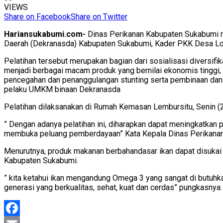
VIEWS
Share on Facebook
Share on Twitter
Hariansukabumi.com-
Dinas Perikanan Kabupaten Sukabumi m
Daerah (Dekranasda) Kabupaten Sukabumi, Kader PKK Desa Lok
Pelatihan tersebut merupakan bagian dari sosialisasi diversif
menjadi berbagai macam produk yang bernilai ekonomis tinggi
pencegahan dan penanggulangan stunting serta pembinaan da
pelaku UMKM binaan Dekranasda
Pelatihan dilaksanakan di Rumah Kemasan Lembursitu, Senin (2
” Dengan adanya pelatihan ini, diharapkan dapat meningkatka
membuka peluang pemberdayaan” Kata Kepala Dinas Perikanan
Menurutnya, produk makanan berbahandasar ikan dapat disuka
Kabupaten Sukabumi.
” kita ketahui ikan mengandung Omega 3 yang sangat di butuh
generasi yang berkualitas, sehat, kuat dan cerdas” pungkasnya.