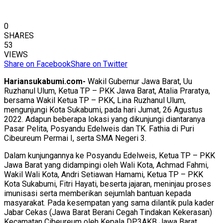
0
SHARES
53
VIEWS
Share on Facebook
Share on Twitter
Hariansukabumi.com-
Wakil Gubernur Jawa Barat, Uu
Ruzhanul Ulum, Ketua TP – PKK Jawa Barat, Atalia Praratya,
bersama Wakil Ketua TP – PKK, Lina Ruzhanul Ulum,
mengunjungi Kota Sukabumi, pada hari Jumat, 26 Agustus
2022. Adapun beberapa lokasi yang dikunjungi diantaranya
Pasar Pelita, Posyandu Edelweis dan TK. Fathia di Puri
Cibeureum Permai I, serta SMA Negeri 3.
Dalam kunjungannya ke Posyandu Edelweis, Ketua TP – PKK
Jawa Barat yang didampingi oleh Wali Kota, Achmad Fahmi,
Wakil Wali Kota, Andri Setiawan Hamami, Ketua TP – PKK
Kota Sukabumi, Fitri Hayati, beserta jajaran, meninjau proses
imunisasi serta memberikan sejumlah bantuan kepada
masyarakat. Pada kesempatan yang sama dilantik pula kader
Jabar Cekas (Jawa Barat Berani Cegah Tindakan Kekerasan)
Kecamatan Cibeureum oleh Kepala DP3AKB Jawa Barat.