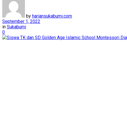
by
hariansukabumi.com
September 1, 2022
in
Sukabumi
0