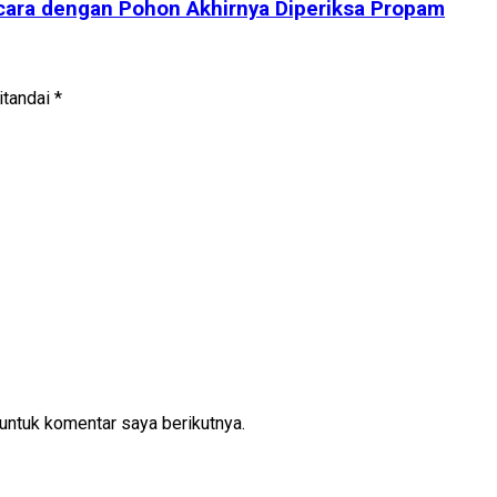
cara dengan Pohon Akhirnya Diperiksa Propam
itandai
*
untuk komentar saya berikutnya.