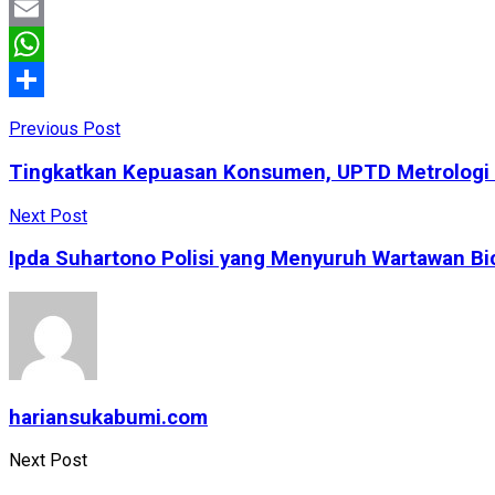
Facebook
Email
WhatsApp
Share
Previous Post
Tingkatkan Kepuasan Konsumen, UPTD Metrologi 
Next Post
Ipda Suhartono Polisi yang Menyuruh Wartawan Bi
hariansukabumi.com
Next Post