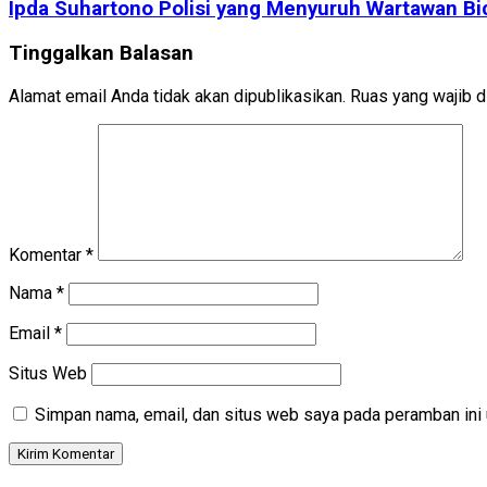
Ipda Suhartono Polisi yang Menyuruh Wartawan Bi
Tinggalkan Balasan
Alamat email Anda tidak akan dipublikasikan.
Ruas yang wajib d
Komentar
*
Nama
*
Email
*
Situs Web
Simpan nama, email, dan situs web saya pada peramban ini 