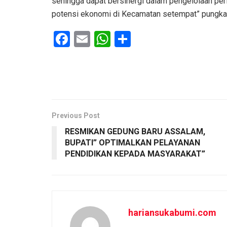
sehingga dapat bersinergi dalam pengelolaan peri
potensi ekonomi di Kecamatan setempat” pungk
F
E
W
S
a
m
h
h
ce
ail
at
ar
b
s
e
o
A
o
p
Previous Post
RESMIKAN GEDUNG BARU ASSALAM,
k
p
BUPATI” OPTIMALKAN PELAYANAN
PENDIDIKAN KEPADA MASYARAKAT”
hariansukabumi.com