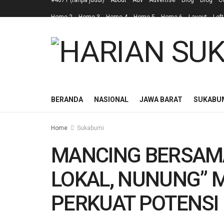
#4671 (tanpa judul)
About
Adv
Advertise
Blog
Blog
C
Home 2
Home 3
Home 4
Home 5
Home 6
Layout
Left
BERANDA
NASIONAL
JAWA BARAT
SUKABU
Home
Sukabumi
MANCING BERSAMA 
LOKAL, NUNUNG” 
PERKUAT POTENSI