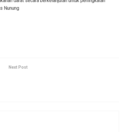
kanan darat secara berkelanjutan untuk peningkatan
as Nunung
Next Post