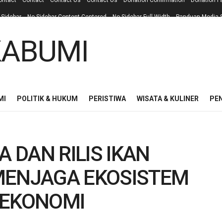
ontact
Contact
Contact Us
Contact Us
Donation Confirmation
Donation F
 Sidebar
No Sidebar Content Centered
No Sidebar Full Width
Panduan Media S
MI
POLITIK & HUKUM
PERISTIWA
WISATA & KULINER
PE
DAN RILIS IKAN
MENJAGA EKOSISTEM
 EKONOMI