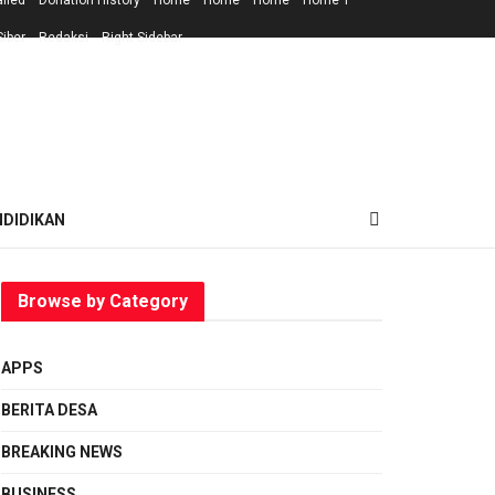
ailed
Donation History
Home
Home
Home
Home 1
iber
Redaksi
Right Sidebar
NDIDIKAN
Browse by Category
APPS
BERITA DESA
BREAKING NEWS
BUSINESS