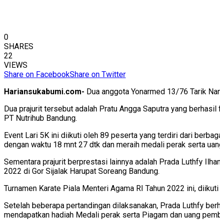
0
SHARES
22
VIEWS
Share on Facebook
Share on Twitter
Hariansukabumi.com-
Dua anggota Yonarmed 13/76 Tarik Nang
Dua prajurit tersebut adalah Pratu Angga Saputra yang berhasi
PT Nutrihub Bandung.
Event Lari 5K ini diikuti oleh 89 peserta yang terdiri dari ber
dengan waktu 18 mnt 27 dtk dan meraih medali perak serta ua
Sementara prajurit berprestasi lainnya adalah Prada Luthfy I
2022 di Gor Sijalak Harupat Soreang Bandung.
Turnamen Karate Piala Menteri Agama RI Tahun 2022 ini, diikut
Setelah beberapa pertandingan dilaksanakan, Prada Luthfy ber
mendapatkan hadiah Medali perak serta Piagam dan uang pembin