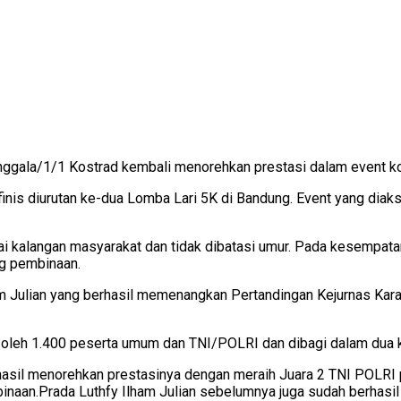
gala/1/1 Kostrad kembali menorehkan prestasi dalam event komp
l finis diurutan ke-dua Lomba Lari 5K di Bandung. Event yang di
bagai kalangan masyarakat dan tidak dibatasi umur. Pada kesempat
ng pembinaan.
lham Julian yang berhasil memenangkan Pertandingan Kejurnas Ka
i oleh 1.400 peserta umum dan TNI/POLRI dan dibagi dalam dua ka
hasil menorehkan prestasinya dengan meraih Juara 2 TNI POLRI p
aan.Prada Luthfy Ilham Julian sebelumnya juga sudah berhasil 