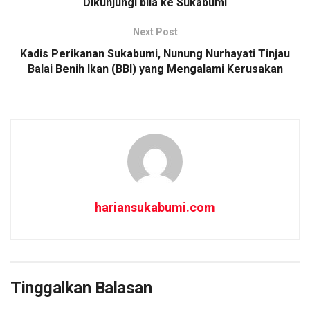
o
p
Dikunjungi bila ke Sukabumi
k
p
Next Post
Kadis Perikanan Sukabumi, Nunung Nurhayati Tinjau
Balai Benih Ikan (BBI) yang Mengalami Kerusakan
hariansukabumi.com
Tinggalkan Balasan