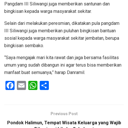
Pangdam III Siliwangi juga memberikan santunan dan
bingkisan kepada warga masyarakat sekitar.
Selain dari melakukan peresmian, dikatakan pula pangdam
III Siliwangi juga memberikan puluhan bingkisan bantuan
sosial kepada warga masyarakat sekitar jembatan, berupa
bingkisan sembako.
“Saya mengajak mari kita rawat dan jaga bersama fasilitas
umum yang sudah dibangun ini agar terus bisa memberikan
manfaat buat semuanya,” harap Danramil.
F
E
W
S
a
m
h
h
ce
ail
at
ar
b
s
e
Previous Post
o
A
Pondok Halimun, Tempat Wisata Keluarga yang Wajib