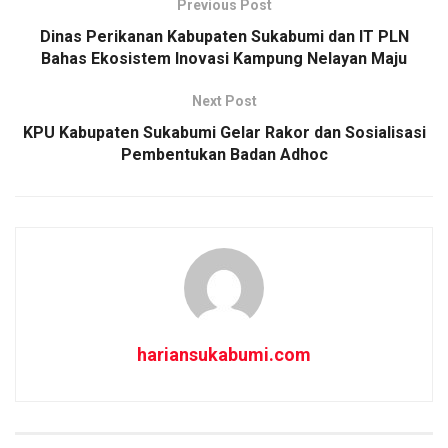
Previous Post
o
l
t
a
Dinas Perikanan Kabupaten Sukabumi dan IT PLN
o
s
r
Bahas Ekosistem Inovasi Kampung Nelayan Maju
k
A
e
Next Post
p
KPU Kabupaten Sukabumi Gelar Rakor dan Sosialisasi
p
Pembentukan Badan Adhoc
hariansukabumi.com