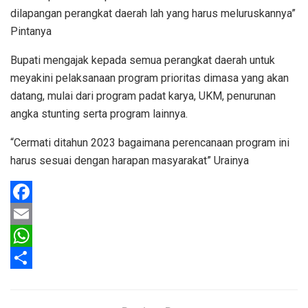
dilapangan perangkat daerah lah yang harus meluruskannya”
Pintanya
Bupati mengajak kepada semua perangkat daerah untuk
meyakini pelaksanaan program prioritas dimasa yang akan
datang, mulai dari program padat karya, UKM, penurunan
angka stunting serta program lainnya.
“Cermati ditahun 2023 bagaimana perencanaan program ini
harus sesuai dengan harapan masyarakat” Urainya
F
a
E
c
m
W
e
a
h
S
b
i
a
h