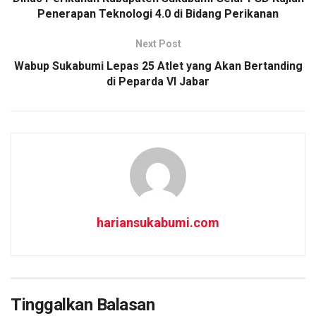
o
p
Penerapan Teknologi 4.0 di Bidang Perikanan
k
p
Next Post
Wabup Sukabumi Lepas 25 Atlet yang Akan Bertanding
di Peparda VI Jabar
hariansukabumi.com
Tinggalkan Balasan