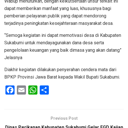
Wabup menuturkan, dengan keikutsertaan unsur terkait ini
dapat memberikan manfaat yang luas, khususnya bagi
pemberian pelayanan publik yang dapat mendorong
terjadinya peningkatan kesejahteraan masyarakat desa.
“Semoga kegiatan ini dapat memotivasi desa di Kabupaten
Sukabumi untuk mendayagunakan dana desa serta
pengelolaan keuangan yang baik dimasa yang akan datang”
Jelasnya
Diakhir kegiatan dilakukan penyerahan cendera mata dari
BPKP Provinsi Jawa Barat kepada Wakil Bupati Sukabumi.
F
E
W
S
a
m
h
h
ce
ail
at
ar
b
s
e
Previous Post
o
A
Dinas Perikanan Kabupaten Sukabumi Gelar FGD Kajian