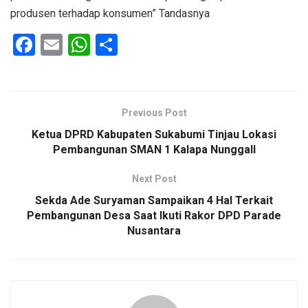
produsen terhadap konsumen” Tandasnya
F
E
W
S
a
m
h
h
ce
ail
at
ar
b
s
e
Previous Post
o
A
Ketua DPRD Kabupaten Sukabumi Tinjau Lokasi
o
p
Pembangunan SMAN 1 Kalapa Nunggall
k
p
Next Post
Sekda Ade Suryaman Sampaikan 4 Hal Terkait
Pembangunan Desa Saat Ikuti Rakor DPD Parade
Nusantara