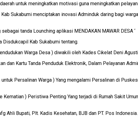
 daerah untuk meningkatkan motivasi guna meningkatkan pelaya
 Kab Sukabumi menciptakan inovasi Adminduk daring bagi warg
ng sebagai tanda Lounching aplikasi MENDAKAN MAWAR DESA ‘
ma Disdukcapil Kab Sukabumi tentang.
ndudukan Warga Desa ) diwakili oleh Kades Cikelat Deni Agust
 dan Kartu Tanda Penduduk Elektronik, Dalam Pelayanan Admini
untuk Persalinan Warga ) Yang mengalami Persalinan di Puskesm
Akte Kematian ) Peristiwa Penting Yang terjadi di Rumah Sakit Um
afg Ahli Bupati, Plt. Kadis Kesehatan, BJB dan PT. Pos Indonesia.