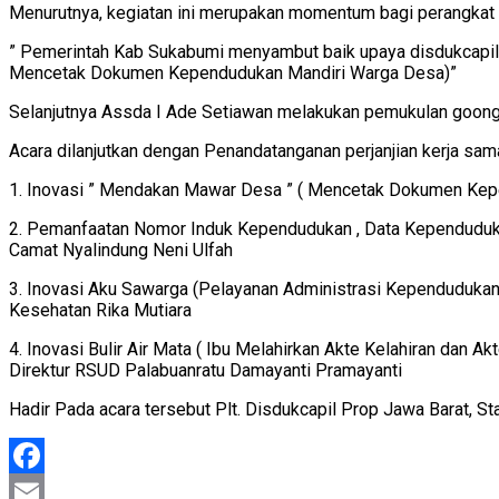
Menurutnya, kegiatan ini merupakan momentum bagi perangkat
” Pemerintah Kab Sukabumi menyambut baik upaya disdukcapil
Mencetak Dokumen Kependudukan Mandiri Warga Desa)”
Selanjutnya Assda I Ade Setiawan melakukan pemukulan goo
Acara dilanjutkan dengan Penandatanganan perjanjian kerja sa
1. Inovasi ” Mendakan Mawar Desa ” ( Mencetak Dokumen Kepe
2. Pemanfaatan Nomor Induk Kependudukan , Data Kependudukan
Camat Nyalindung Neni Ulfah
3. Inovasi Aku Sawarga (Pelayanan Administrasi Kependudukan 
Kesehatan Rika Mutiara
4. Inovasi Bulir Air Mata ( Ibu Melahirkan Akte Kelahiran dan 
Direktur RSUD Palabuanratu Damayanti Pramayanti
Hadir Pada acara tersebut Plt. Disdukcapil Prop Jawa Barat, St
Facebook