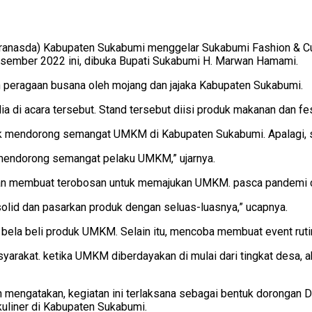
anasda) Kabupaten Sukabumi menggelar Sukabumi Fashion & Culi
Desember 2022 ini, dibuka Bupati Sukabumi H. Marwan Hamami.
an peragaan busana oleh mojang dan jajaka Kabupaten Sukabumi.
dia di acara tersebut. Stand tersebut diisi produk makanan dan
 mendorong semangat UMKM di Kabupaten Sukabumi. Apalagi, sete
sa mendorong semangat pelaku UMKM,” ujarnya.
dan membuat terobosan untuk memajukan UMKM. pasca pandemi 
solid dan pasarkan produk dengan seluas-luasnya,” ucapnya.
n bela beli produk UMKM. Selain itu, mencoba membuat event ru
arakat. ketika UMKM diberdayakan di mulai dari tingkat desa, 
n mengatakan, kegiatan ini terlaksana sebagai bentuk doronga
uliner di Kabupaten Sukabumi.