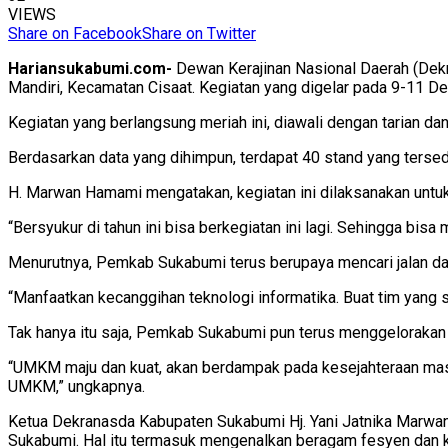
VIEWS
Share on Facebook
Share on Twitter
Hariansukabumi.com-
Dewan Kerajinan Nasional Daerah (Dekr
Mandiri, Kecamatan Cisaat. Kegiatan yang digelar pada 9-11 
Kegiatan yang berlangsung meriah ini, diawali dengan tarian d
Berdasarkan data yang dihimpun, terdapat 40 stand yang terse
H. Marwan Hamami mengatakan, kegiatan ini dilaksanakan untuk
“Bersyukur di tahun ini bisa berkegiatan ini lagi. Sehingga bi
Menurutnya, Pemkab Sukabumi terus berupaya mencari jalan 
“Manfaatkan kecanggihan teknologi informatika. Buat tim yang 
Tak hanya itu saja, Pemkab Sukabumi pun terus menggeloraka
“UMKM maju dan kuat, akan berdampak pada kesejahteraan masy
UMKM,” ungkapnya.
Ketua Dekranasda Kabupaten Sukabumi Hj. Yani Jatnika Marwa
Sukabumi. Hal itu termasuk mengenalkan beragam fesyen dan k