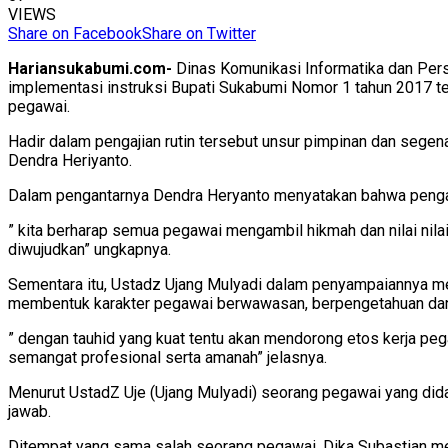
VIEWS
Share on Facebook
Share on Twitter
Hariansukabumi.com-
Dinas Komunikasi Informatika dan Pers
implementasi instruksi Bupati Sukabumi Nomor 1 tahun 2017 te
pegawai.
Hadir dalam pengajian rutin tersebut unsur pimpinan dan seg
Dendra Heriyanto.
Dalam pengantarnya Dendra Heryanto menyatakan bahwa pengajian
” kita berharap semua pegawai mengambil hikmah dan nilai nilai
diwujudkan” ungkapnya.
Sementara itu, Ustadz Ujang Mulyadi dalam penyampaiannya 
membentuk karakter pegawai berwawasan, berpengetahuan dan 
” dengan tauhid yang kuat tentu akan mendorong etos kerja pega
semangat profesional serta amanah” jelasnya.
Menurut UstadZ Uje (Ujang Mulyadi) seorang pegawai yang did
jawab.
Ditempat yang sama salah seorang pegawai, Dika Subastian men