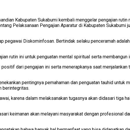
andian Kabupaten Sukabumi kembali menggelar pengajian rutin 
ntang Pelaksanaan Pengajian Aparatur di Kabupaten Sukabumi ju
enap pegawai Diskominfosan. Bertindak selaku penceramah adalah
 rutin ini untuk penguatan mental spiritual serta membangun in
 positif dari pengajian ini serta menerapkanya saat menjalankan
menekankan pentingnya pemahaman dan penguatan tauhid untuk 
berintegritas.
wai, karena dalam melaksanakan tugasnya akan didasari tiga hal y
asari keimanan akan melayani masyarakat dengan profesional d
gatakan bahwa banyak hal bermanfaat yang bisa didapatkan dari