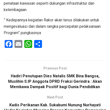
penataan kawasan seperti dukungan infrastruktur dan
kelembagaan.
” Kedepannya kegiatan Rakor akan terus dilakukan untuk
mengevaluasi dan dalam rangka percepatan pelaksanaan
Program” pungkasnya
F
E
W
S
a
m
h
h
ce
ail
at
ar
b
s
e
Previous Post
o
A
Hadiri Penutupan Dies Natalis SMK Bina Bangsa,
o
p
Muslihin S.IP Anggota DPRD Fraksi Gerindra : Akan
Membawa Dampak Positif bagi Dunia Pendidikan
k
p
Next Post
Kadis Perikanan Kab. Sukabumi Nunung Nurhayati