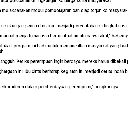
ator perubahan di lingkungan keluarga serta masyarakat.
n melaksanakan modul pembelajaran dan siap terjun ke masyarak
n dukungan penuh dan akan menjadi percontohan di tingkat nasio
emagnat menjadi manusia bermanfaat untuk masyarakat,” beberny
atakan, program ini hadir untuk memunculkan masyarkat yang b
ah.
ngguh. Ketika perempuan ingin berdaya, mereka harus dibekali 
rgaan ini, ibu cinta berharap kegiatan ini menjadi cerita indah 
 berkomitmen dalam pemberdayaan perempuan,” pungkasnya.