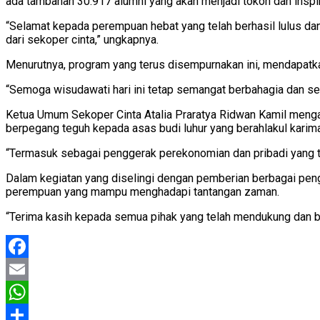
ada tambahan 30.917 alumni yang akan menjadi tokoh dan inspir
“Selamat kepada perempuan hebat yang telah berhasil lulus da
dari sekoper cinta,” ungkapnya.
Menurutnya, program yang terus disempurnakan ini, mendapatka
“Semoga wisudawati hari ini tetap semangat berbahagia dan s
Ketua Umum Sekoper Cinta Atalia Praratya Ridwan Kamil meng
berpegang teguh kepada asas budi luhur yang berahlakul karim
“Termasuk sebagai penggerak perekonomian dan pribadi yang ta
Dalam kegiatan yang diselingi dengan pemberian berbagai pengha
perempuan yang mampu menghadapi tantangan zaman.
“Terima kasih kepada semua pihak yang telah mendukung dan
Facebook
Email
WhatsApp