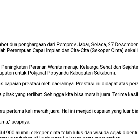
et dua penghargaan dari Pemprov Jabar, Selasa, 27 Desember 2
h Perempuan Capai Impian dan Cita-Cita (Sekoper Cinta) sekaligu
ba Peningkatan Peranan Wanita menuju Keluarga Sehat dan Sejah
upaten untuk Pokjanal Posyandu Kabupaten Sukabumi.
 capaian prestasi oleh daerahnya. Prestasi ini didapat atas pe
ihak yang terlibat. Sehingga kita bisa meraih juara. Terima kas
pertama kali meraih juara. Hal ini menjadi capaian yang luar b
ama,” ucapnya.
900 alumni sekoper cinta telah lulus dan wisuda sejak dibentuk 