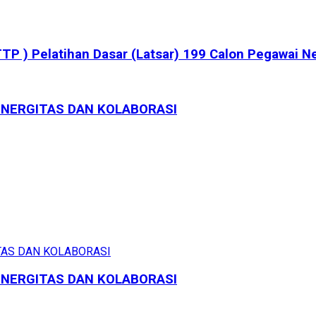
P ) Pelatihan Dasar (Latsar) 199 Calon Pegawai Ne
INERGITAS DAN KOLABORASI
INERGITAS DAN KOLABORASI