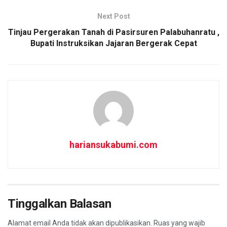
k
p
Next Post
Tinjau Pergerakan Tanah di Pasirsuren Palabuhanratu ,
Bupati Instruksikan Jajaran Bergerak Cepat
hariansukabumi.com
Tinggalkan Balasan
Alamat email Anda tidak akan dipublikasikan.
Ruas yang wajib