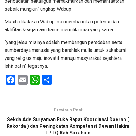
peribadatan sekaligus memakmurkan dan memanfaatkan
sebaik mungkin” ungkap Wabup
Masih dikatakan Wabup, mengembangkan potensi dan
aktifitas keagamaan harus memiliki misi yang sama
“yang jelas misinya adalah membangun peradaban serta
sumberdaya manusia yang berahlak mulia untuk sukabumi
yang religius maju inovatif menuju masyarakat sejahtera
lahir batin” tegasnya.
F
E
W
S
a
m
h
h
ce
ail
at
ar
b
s
e
Previous Post
o
A
Sekda Ade Suryaman Buka Rapat Koordinasi Daerah (
o
p
Rakorda ) dan Peningkatan Kompetensi Dewan Hakim
LPTQ Kab Sukabum