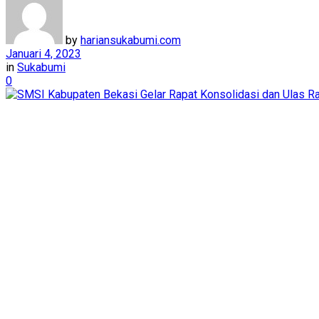
by
hariansukabumi.com
Januari 4, 2023
in
Sukabumi
0