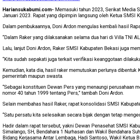
Hariansukabumi.com-
Memasuki tahun 2023, Serikat Media Si
Januari 2023. Rapat yang dipimpin langsung oleh Ketua SMSI K
Dalam pembukaannya, Doni Ardon mengulas kembali hasil Rapat 
“Dalam Raker yang dilaksanakan selama dua hari di Villa TNI AL
Lalu, lanjut Doni Ardon, Raker SMSI Kabupaten Bekasi juga mem
“Kita sudah sepakati juga terkait verifikasi keanggotaan dilaku
Kemudian, kata dia, hasil raker memutuskan perlunya dibentuk
pemerintah maupun swasta.
“Sebagai konstituen Dewan Pers yang menaungi perusahaan m
nomor 40 tahun 1999 tentang Pers,” tambah Doni Ardon.
Selain membahas hasil Raker, rapat konsolidasi SMSI Kabupat
“Satu persatu kita selesaikan secara bijak dengan tetap men
Hadir dalam rapat tersebut, yakni Dewan Penasehat SMSI Kabu
Simalango, SH, Bendahara 1 Nurhasan dan Wakil Bendahara Suhae
Bidang Kerjasama Antar Lembaga, Hadi Santoso, Wakil Ketua Bi