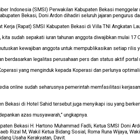
ber Indonesia (SMSI) Perwakilan Kabupaten Bekasi menggelar ra
abupaten Bekasi, Doni Ardon dihadiri seluruh jajaran pengurus 
Kerja (Rapat) SMSI Kabupaten Bekasi di Villa TNI Angkatan Lau
, kita sudah sepakati iuran tahunan anggota diwajibkan mulai 17 
utuskan kewajiban anggota untuk mempublikasikan setiap rilis y
kan berdasarkan legalitas perusahaan pers dan status aktif porta
 Koperasi yang menginduk kepada Koperasi dan perlunya optimal
edia online sudah seharusnya pemerintah memfasilitasi kerja
en Bekasi di Hotel Sahid tersebut juga menyikapi isu yang ber
gedepankan azas musyawarah,” ungkapnya.
paten Bekasi H. Hartono Muhammad Fadli, Ketua SMSI Doni Ardon
b Rizal M, Wakil Ketua Bidang Sosial, Roma Runa Wijaya, Wakil 
dang Usaha Kerakyatan, Davit.