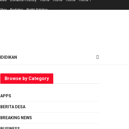
ailed
Donation History
Home
Home
Home
Home 1
iber
Redaksi
Right Sidebar
NDIDIKAN
Browse by Category
APPS
BERITA DESA
BREAKING NEWS
BUSINESS