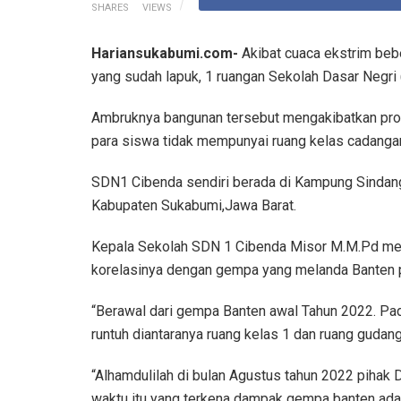
SHARES
VIEWS
Hariansukabumi.com-
Akibat cuaca ekstrim beb
yang sudah lapuk, 1 ruangan Sekolah Dasar Negr
Ambruknya bangunan tersebut mengakibatkan prose
para siswa tidak mempunyai ruang kelas cadanga
SDN1 Cibenda sendiri berada di Kampung Sindan
Kabupaten Sukabumi,Jawa Barat.
Kepala Sekolah SDN 1 Cibenda Misor M.M.Pd menc
korelasinya dengan gempa yang melanda Banten p
“Berawal dari gempa Banten awal Tahun 2022. Pa
runtuh diantaranya ruang kelas 1 dan ruang gudang
“Alhamdulilah di bulan Agustus tahun 2022 pihak
waktu itu yang terkena dampak gempa banten ada 