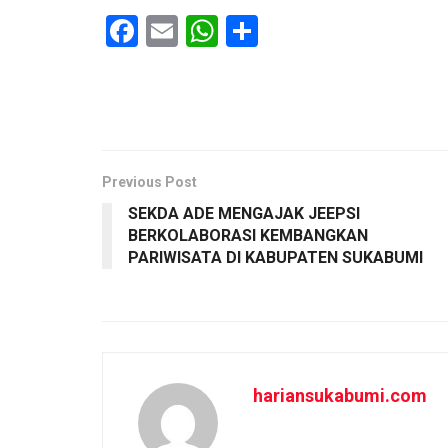
F
E
W
S
a
m
h
h
ce
ail
at
ar
b
s
e
o
A
o
p
Previous Post
SEKDA ADE MENGAJAK JEEPSI
k
p
BERKOLABORASI KEMBANGKAN
PARIWISATA DI KABUPATEN SUKABUMI
hariansukabumi.com