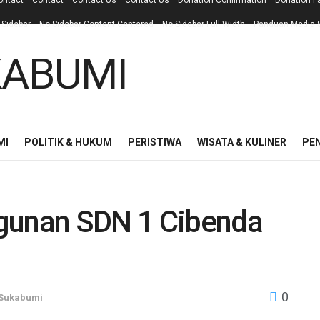
ontact
Contact
Contact Us
Contact Us
Donation Confirmation
Donation F
 Sidebar
No Sidebar Content Centered
No Sidebar Full Width
Panduan Media S
MI
POLITIK & HUKUM
PERISTIWA
WISATA & KULINER
PE
ngunan SDN 1 Cibenda
0
Sukabumi