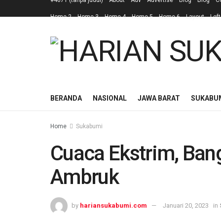
#4671 (tanpa judul)
About
Adv
Advertise
Blog
Blog
C
Home 2
Home 3
Home 4
Home 5
Home 6
Layout
Left
BERANDA
NASIONAL
JAWA BARAT
SUKABU
Home
Sukabumi
Cuaca Ekstrim, Ba
Ambruk
by
hariansukabumi.com
Januari 20, 2023
in