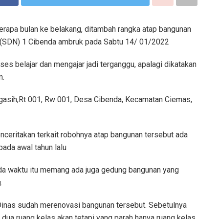
erapa bulan ke belakang, ditambah rangka atap bangunan
i (SDN) 1 Cibenda ambruk pada Sabtu 14/ 01/2022
s belajar dan mengajar jadi terganggu, apalagi dikatakan
n.
gasih,Rt 001, Rw 001, Desa Cibenda, Kecamatan Ciemas,
eritakan terkait robohnya atap bangunan tersebut ada
ada awal tahun lalu
da waktu itu memang ada juga gedung bangunan yang
.
 Dinas sudah merenovasi bangunan tersebut. Sebetulnya
dua ruang kelas akan tetapi yang parah hanya ruang kelas