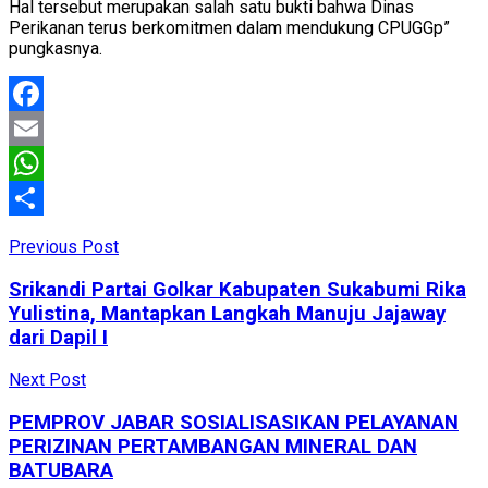
Hal tersebut merupakan salah satu bukti bahwa Dinas
Perikanan terus berkomitmen dalam mendukung CPUGGp”
pungkasnya.
Facebook
Email
WhatsApp
Share
Previous Post
Srikandi Partai Golkar Kabupaten Sukabumi Rika
Yulistina, Mantapkan Langkah Manuju Jajaway
dari Dapil I
Next Post
PEMPROV JABAR SOSIALISASIKAN PELAYANAN
PERIZINAN PERTAMBANGAN MINERAL DAN
BATUBARA