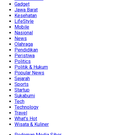
Gadget
Jawa Barat
Kesehatan
LifeStyle
Mobile
Nasional
News
Olahraga
Pendidikan
Peristiwa
Politics
Politik & Hukum
Popular News
Sejarah
Sports
Startup
Sukabumi
Tech
Technology
Travel
What's Hot
Wisata & Kuliner
Pedoman Media Siber