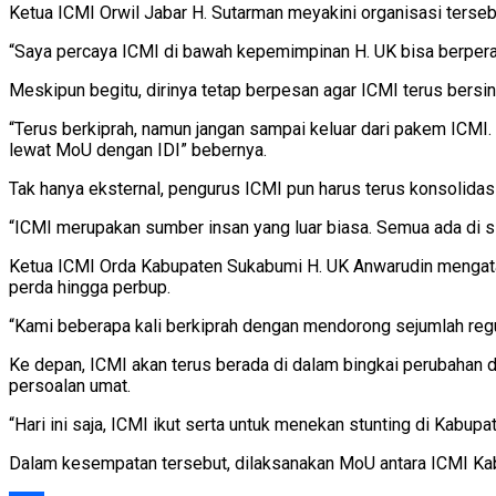
Ketua ICMI Orwil Jabar H. Sutarman meyakini organisasi terse
“Saya percaya ICMI di bawah kepemimpinan H. UK bisa berperan
Meskipun begitu, dirinya tetap berpesan agar ICMI terus bersi
“Terus berkiprah, namun jangan sampai keluar dari pakem ICMI. 
lewat MoU dengan IDI” bebernya.
Tak hanya eksternal, pengurus ICMI pun harus terus konsolidasi
“ICMI merupakan sumber insan yang luar biasa. Semua ada di sin
Ketua ICMI Orda Kabupaten Sukabumi H. UK Anwarudin mengataka
perda hingga perbup.
“Kami beberapa kali berkiprah dengan mendorong sejumlah regul
Ke depan, ICMI akan terus berada di dalam bingkai perubahan
persoalan umat.
“Hari ini saja, ICMI ikut serta untuk menekan stunting di Kabup
Dalam kesempatan tersebut, dilaksanakan MoU antara ICMI Kab