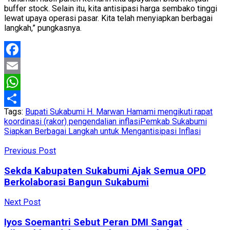
buffer stock. Selain itu, kita antisipasi harga sembako tinggi
lewat upaya operasi pasar. Kita telah menyiapkan berbagai
langkah,” pungkasnya.
Facebook
Email
WhatsApp
Tags:
Bupati Sukabumi H. Marwan Hamami mengikuti rapat
Share
koordinasi (rakor) pengendalian inflasi
Pemkab Sukabumi
Siapkan Berbagai Langkah untuk Mengantisipasi Inflasi
Previous Post
Sekda Kabupaten Sukabumi Ajak Semua OPD
Berkolaborasi Bangun Sukabumi
Next Post
Iyos Soemantri Sebut Peran DMI Sangat